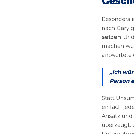
Gesch
Besonders i
nach Gary g
setzen
. Un
machen würd
antwortete e
„Ich wür
Person e
Statt Unsu
einfach jed
Ansatz und 
überzeugt, 
Unternehmen