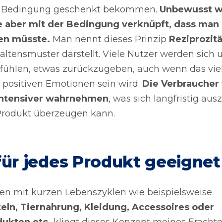
 Bedingung geschenkt bekommen.
Unbewusst w
e aber mit der Bedingung verknüpft, dass man 
en müsste.
Man nennt dieses Prinzip
Reziprozitä
haltensmuster darstellt. Viele Nutzer werden sich
t fühlen, etwas zurückzugeben, auch wenn das viel
 positiven Emotionen sein wird.
Die Verbraucher
intensiver wahrnehmen
, was sich langfristig aus
Produkt überzeugen kann.
für jedes Produkt geeignet
en mit kurzen Lebenszyklen wie beispielsweise
eln, Tiernahrung, Kleidung, Accessoires oder
ukten etc.
klingt dieses Konzept meines Erachte