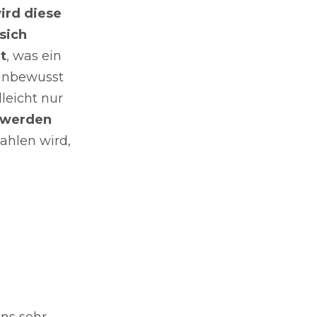
ird diese
sich
t
, was ein
 unbewusst
leicht nur
 werden
zahlen wird,
ns sehr