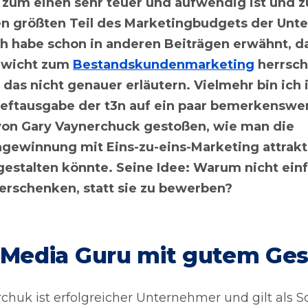
um einen sehr teuer und aufwendig ist und 
n größten Teil des Marketingbudgets der Un
Ich habe schon in anderen Beiträgen erwähnt, da
ewicht zum
Bestandskundenmarketing
herrsch
das nicht genauer erläutern. Vielmehr bin ich 
Heftausgabe der t3n auf ein paar bemerkenswe
on Gary Vaynerchuck gestoßen, wie man die
ewinnung mit Eins-zu-eins-Marketing attrakt
 gestalten könnte. Seine Idee: Warum nicht ein
erschenken, statt sie zu bewerben?
l Media Guru mit gutem Ge
chuk ist erfolgreicher Unternehmer und gilt als S