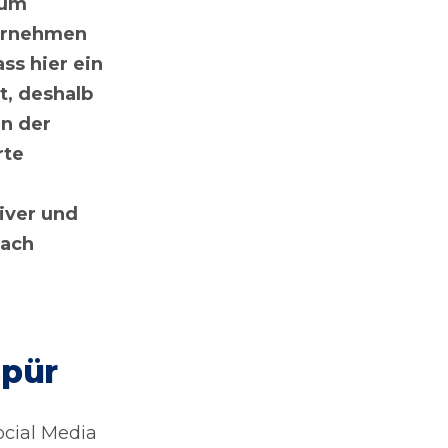
zum
ternehmen
ss hier ein
t, deshalb
in der
rte
iver und
fach
spür
ocial Media