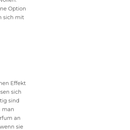
ine Option
n sich mit
hen Effekt
sen sich
tig sind
nn man
arfum an
 wenn sie