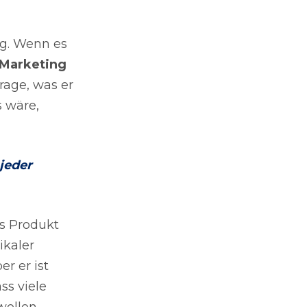
ng. Wenn es
-Marketing
Frage, was er
 wäre,
jeder
s Produkt
ikaler
ber er ist
ss viele
wollen.