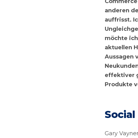
Commerce z
anderen de
auffrisst. 
Ungleichg
möchte ich 
aktuellen 
Aussagen v
Neukundeng
effektiver
Produkte v
Socia
Gary Vayner