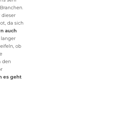
 Branchen.
 dieser
ot, da sich
n auch
 langer
ifeln, ob
e
h den
ör
 es geht