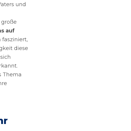
Vaters und
große
s auf
fasziniert,
gkeit diese
 sich
rkannt.
as Thema
hre
hr