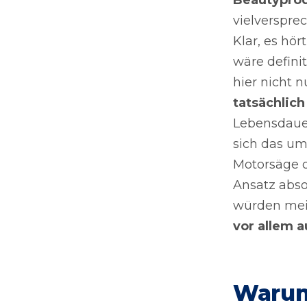
vielverspre
Klar, es hö
wäre definit
hier nicht 
tatsächlich
Lebensdauer
sich das um
Motorsäge o
Ansatz abso
würden mei
vor allem 
Warum