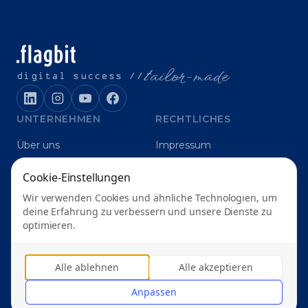
t
ailor-made
digital success //
UNTERNEHMEN
RECHTLICHES
Über uns
Impressum
Karriere
Datenschutz
Cookie-Einstellungen
Blog
Grounding
Wir verwenden Cookies und ähnliche Technologien, um
deine Erfahrung zu verbessern und unsere Dienste zu
Digitalagentur Karlsruhe
optimieren.
Alle ablehnen
Alle akzeptieren
© 2026 Flagbit GmbH & Co. KG
Anpassen
Cookie-Einstellungen