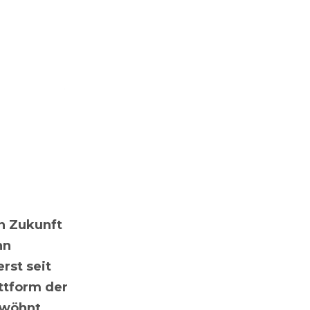
in Zukunft
nn
rst seit
ttform der
ewöhnt.