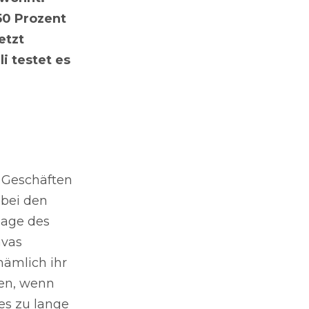
50 Prozent
etzt
i testet es
 Geschäften
 bei den
page des
nvas
nämlich ihr
uen, wenn
es zu lange