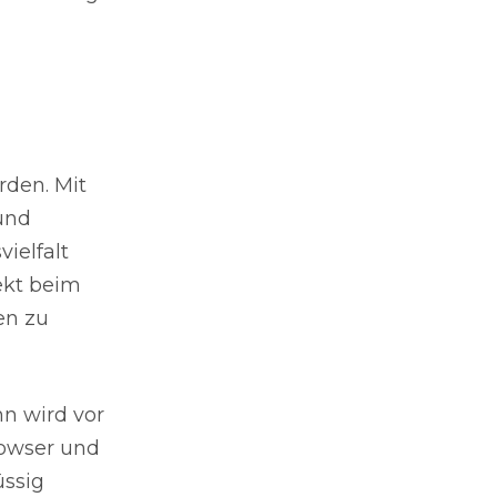
rden. Mit
und
ielfalt
ekt beim
en zu
n wird vor
rowser und
üssig