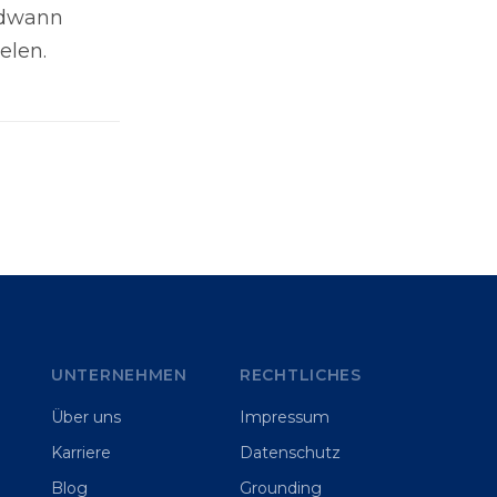
ndwann
elen.
UNTERNEHMEN
RECHTLICHES
Über uns
Impressum
Karriere
Datenschutz
Blog
Grounding