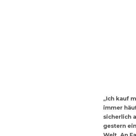
„Ich kauf m
immer häuf
sicherlich 
gestern ei
Welt. An F