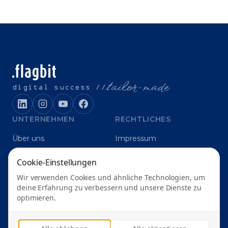
t
ailor-made
digital success //
UNTERNEHMEN
RECHTLICHES
Über uns
Impressum
Karriere
Datenschutz
Cookie-Einstellungen
Blog
Grounding
Wir verwenden Cookies und ähnliche Technologien, um
Digitalagentur Karlsruhe
deine Erfahrung zu verbessern und unsere Dienste zu
optimieren.