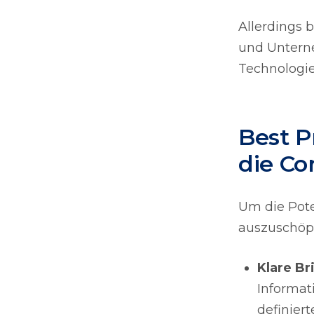
Allerdings 
und Untern
Technologie 
Best P
die Co
Um die Pote
auszuschöpf
Klare Br
Informati
definiert