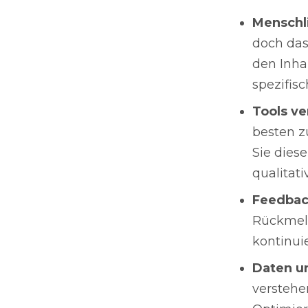
Menschl
doch das
den Inha
spezifis
Tools ve
besten z
Sie diese
qualitati
Feedbac
Rückmeld
kontinui
Daten u
verstehe