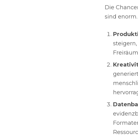
Die Chancen
sind enorm. 
Produkt
steigern
Freiräum
Kreativi
generier
menschli
hervorra
Datenba
evidenzb
Formaten
Ressourc