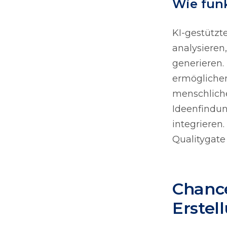
Wie funk
KI-gestütz
analysieren
generieren.
ermöglichen
menschliche
Ideenfindun
integrieren
Qualitygate
Chance
Erstel