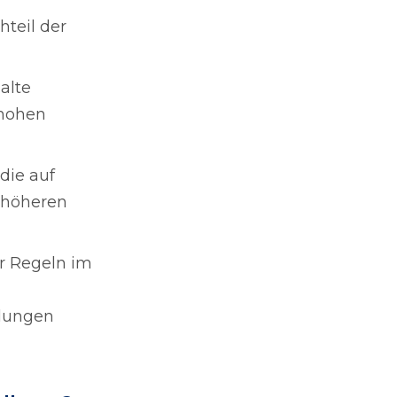
hteil der
alte
 hohen
 die auf
r höheren
r Regeln im
elungen