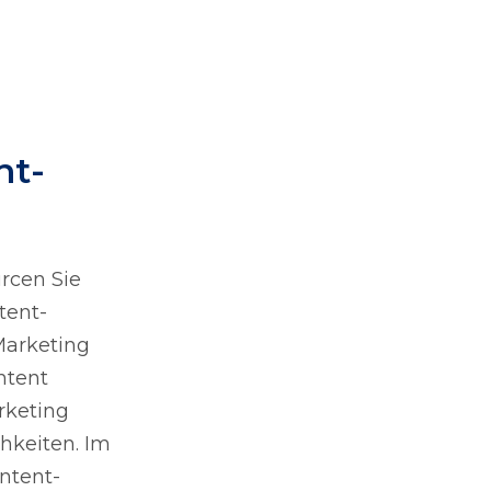
nt-
urcen Sie
tent-
Marketing
ntent
rketing
chkeiten. Im
ntent-