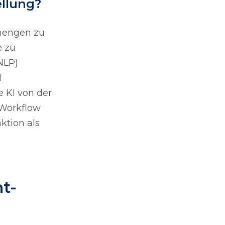
ellung?
mengen zu
e zu
NLP)
d
 KI von der
 Workflow
ktion als
t-