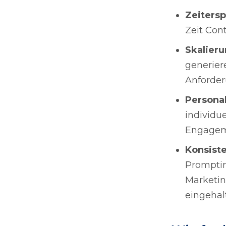
Zeitersp
Zeit Cont
Skalier
generier
Anforderu
Personal
individu
Engageme
Konsist
Promptin
Marketin
eingehal