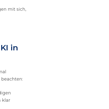
en mit sich,
KI in
mal
 beachten:
digen
 klar