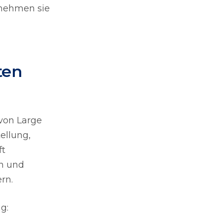
rnehmen sie
ten
 von Large
ellung,
ft
en und
rn.
g: