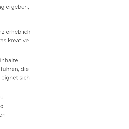
ng ergeben,
nz erheblich
as kreative
Inhalte
führen, die
 eignet sich
zu
nd
nen