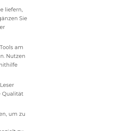
 liefern,
gänzen Sie
er
 Tools am
n. Nutzen
ithilfe
 Leser
 Qualität
en, um zu