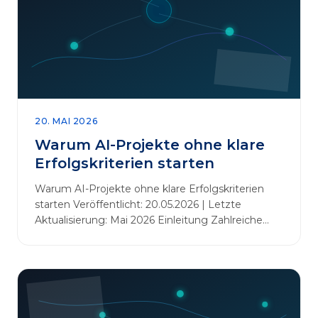
20. MAI 2026
Warum AI-Projekte ohne klare
Erfolgskriterien starten
Warum AI-Projekte ohne klare Erfolgskriterien
starten Veröffentlicht: 20.05.2026 | Letzte
Aktualisierung: Mai 2026 Einleitung Zahlreiche
Unternehmen initiieren KI-Projekte, um
Innovationen voranzutreiben, Prozesse zu
automatisieren oder sich Wettbewerbsvorteile zu
verschaffen. Oftmals liegt der Fokus dabei auf
praxisnahem Handeln: Erfahrungen sammeln,
Prototypen entwickeln und interne Skepsis