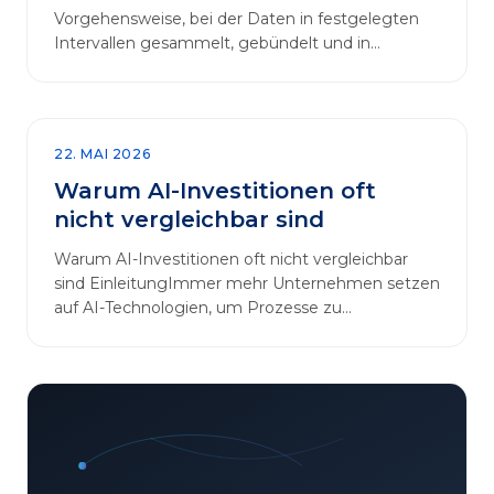
Vorgehensweise, bei der Daten in festgelegten
Intervallen gesammelt, gebündelt und in
regelmäßigen Abläufen verarbeitet werden.…
22. MAI 2026
Warum AI-Investitionen oft
nicht vergleichbar sind
Warum AI-Investitionen oft nicht vergleichbar
sind EinleitungImmer mehr Unternehmen setzen
auf AI-Technologien, um Prozesse zu
automatisieren, Entscheidungen zu optimieren
und sich einen Wettbewerbsvorteil zu
verschaffen. In diesem Artikel betrachten wir die
zentralen Aspekte von „AI-Investitionen“ und
klären, warum der direkte Vergleich solcher
Projekte oft irreführend ist. Außerdem zeigen wir,
wie Unternehmen ihre Bewertungskriterien