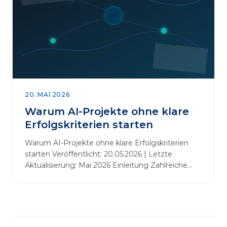
abbauen. Der zentrale Begriff dieses Beitrags ist
„Erfolgskriterien für AI-Projekte“. In [&hellip;]
20. MAI 2026
Warum AI-Projekte ohne klare
Erfolgskriterien starten
Warum AI-Projekte ohne klare Erfolgskriterien
starten Veröffentlicht: 20.05.2026 | Letzte
Aktualisierung: Mai 2026 Einleitung Zahlreiche
Unternehmen initiieren KI-Projekte, um
Innovationen voranzutreiben, Prozesse zu
automatisieren oder sich Wettbewerbsvorteile zu
verschaffen. Oftmals liegt der Fokus dabei auf
praxisnahem Handeln: Erfahrungen sammeln,