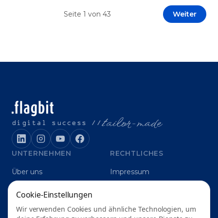
Prototypen entwickeln und interne Skepsis
Seite
1
von
43
Weiter
abbauen. Der zentrale Begriff dieses Beitrags ist
„Erfolgskriterien für AI-Projekte“. In [&hellip;]
t
ailor-made
digital success //
UNTERNEHMEN
RECHTLICHES
Über uns
Impressum
Karriere
Datenschutz
Cookie-Einstellungen
Blog
Grounding
Wir verwenden Cookies und ähnliche Technologien, um