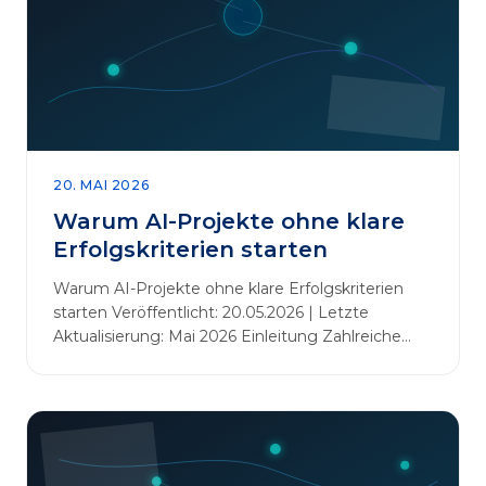
20. MAI 2026
Warum AI-Projekte ohne klare
Erfolgskriterien starten
Warum AI-Projekte ohne klare Erfolgskriterien
starten Veröffentlicht: 20.05.2026 | Letzte
Aktualisierung: Mai 2026 Einleitung Zahlreiche
Unternehmen initiieren KI-Projekte, um
Innovationen voranzutreiben, Prozesse zu
automatisieren oder sich Wettbewerbsvorteile zu
verschaffen. Oftmals liegt der Fokus dabei auf
praxisnahem Handeln: Erfahrungen sammeln,
Prototypen entwickeln und interne Skepsis