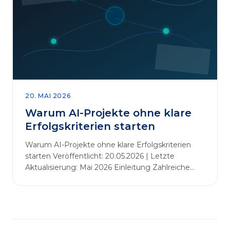
abbauen. Der zentrale Begriff dieses Beitrags ist
„Erfolgskriterien für AI-Projekte“. In [&hellip;]
20. MAI 2026
Warum AI-Projekte ohne klare
Erfolgskriterien starten
Warum AI-Projekte ohne klare Erfolgskriterien
starten Veröffentlicht: 20.05.2026 | Letzte
Aktualisierung: Mai 2026 Einleitung Zahlreiche
Unternehmen initiieren KI-Projekte, um
Innovationen voranzutreiben, Prozesse zu
automatisieren oder sich Wettbewerbsvorteile zu
verschaffen. Oftmals liegt der Fokus dabei auf
praxisnahem Handeln: Erfahrungen sammeln,