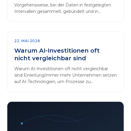
Vorgehensweise, bei der Daten in festgelegten
Intervallen gesammelt, gebündelt und in
regelmäßigen Abläufen verarbeitet werden.…
22. MAI 2026
Warum AI-Investitionen oft
nicht vergleichbar sind
Warum AI-Investitionen oft nicht vergleichbar
sind EinleitungImmer mehr Unternehmen setzen
auf AI-Technologien, um Prozesse zu
automatisieren, Entscheidungen zu optimieren
und sich einen Wettbewerbsvorteil zu
verschaffen. In diesem Artikel betrachten wir die
zentralen Aspekte von „AI-Investitionen“ und
klären, warum der direkte Vergleich solcher
Projekte oft irreführend ist. Außerdem zeigen wir,
wie Unternehmen ihre Bewertungskriterien