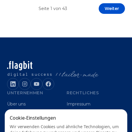
Prototypen entwickeln und interne Skepsis
Seite
1
von
43
Weiter
abbauen. Der zentrale Begriff dieses Beitrags ist
„Erfolgskriterien für AI-Projekte“. In [&hellip;]
t
ailor-made
digital success //
UNTERNEHMEN
RECHTLICHES
Über uns
Impressum
Karriere
Datenschutz
Cookie-Einstellungen
Blog
Grounding
Wir verwenden Cookies und ähnliche Technologien, um