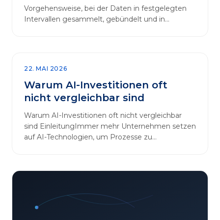
Vorgehensweise, bei der Daten in festgelegten
Intervallen gesammelt, gebündelt und in
regelmäßigen Abläufen verarbeitet werden.…
22. MAI 2026
Warum AI-Investitionen oft
nicht vergleichbar sind
Warum AI-Investitionen oft nicht vergleichbar
sind EinleitungImmer mehr Unternehmen setzen
auf AI-Technologien, um Prozesse zu
automatisieren, Entscheidungen zu optimieren
und sich einen Wettbewerbsvorteil zu
verschaffen. In diesem Artikel betrachten wir die
zentralen Aspekte von „AI-Investitionen“ und
klären, warum der direkte Vergleich solcher
Projekte oft irreführend ist. Außerdem zeigen wir,
wie Unternehmen ihre Bewertungskriterien