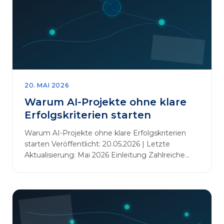
20. MAI 2026
Warum AI-Projekte ohne klare
Erfolgskriterien starten
Warum AI-Projekte ohne klare Erfolgskriterien
starten Veröffentlicht: 20.05.2026 | Letzte
Aktualisierung: Mai 2026 Einleitung Zahlreiche
Unternehmen initiieren KI-Projekte, um
Innovationen voranzutreiben, Prozesse zu
automatisieren oder sich Wettbewerbsvorteile zu
verschaffen. Oftmals liegt der Fokus dabei auf
praxisnahem Handeln: Erfahrungen sammeln,
Prototypen entwickeln und interne Skepsis