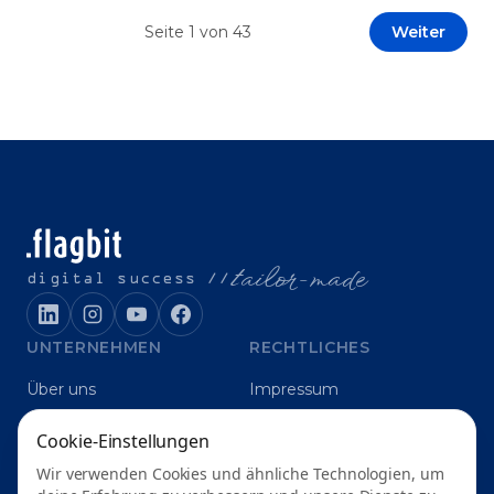
Prototypen entwickeln und interne Skepsis
Seite
1
von
43
Weiter
abbauen. Der zentrale Begriff dieses Beitrags ist
„Erfolgskriterien für AI-Projekte“. In [&hellip;]
t
ailor-made
digital success //
UNTERNEHMEN
RECHTLICHES
Über uns
Impressum
Karriere
Datenschutz
Cookie-Einstellungen
Blog
Grounding
Wir verwenden Cookies und ähnliche Technologien, um