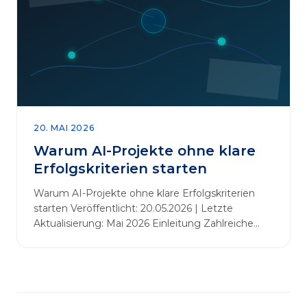
abbauen. Der zentrale Begriff dieses Beitrags ist
„Erfolgskriterien für AI-Projekte“. In [&hellip;]
20. MAI 2026
Warum AI-Projekte ohne klare
Erfolgskriterien starten
Warum AI-Projekte ohne klare Erfolgskriterien
starten Veröffentlicht: 20.05.2026 | Letzte
Aktualisierung: Mai 2026 Einleitung Zahlreiche
Unternehmen initiieren KI-Projekte, um
Innovationen voranzutreiben, Prozesse zu
automatisieren oder sich Wettbewerbsvorteile zu
verschaffen. Oftmals liegt der Fokus dabei auf
praxisnahem Handeln: Erfahrungen sammeln,