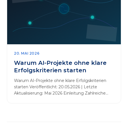
abbauen. Der zentrale Begriff dieses Beitrags ist
„Erfolgskriterien für AI-Projekte“. In [&hellip;]
20. MAI 2026
Warum AI-Projekte ohne klare
Erfolgskriterien starten
Warum AI-Projekte ohne klare Erfolgskriterien
starten Veröffentlicht: 20.05.2026 | Letzte
Aktualisierung: Mai 2026 Einleitung Zahlreiche
Unternehmen initiieren KI-Projekte, um
Innovationen voranzutreiben, Prozesse zu
automatisieren oder sich Wettbewerbsvorteile zu
verschaffen. Oftmals liegt der Fokus dabei auf
praxisnahem Handeln: Erfahrungen sammeln,