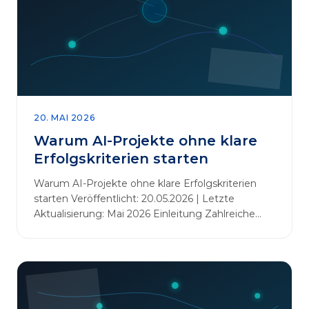
20. MAI 2026
Warum AI-Projekte ohne klare
Erfolgskriterien starten
Warum AI-Projekte ohne klare Erfolgskriterien
starten Veröffentlicht: 20.05.2026 | Letzte
Aktualisierung: Mai 2026 Einleitung Zahlreiche
Unternehmen initiieren KI-Projekte, um
Innovationen voranzutreiben, Prozesse zu
automatisieren oder sich Wettbewerbsvorteile zu
verschaffen. Oftmals liegt der Fokus dabei auf
praxisnahem Handeln: Erfahrungen sammeln,
Prototypen entwickeln und interne Skepsis