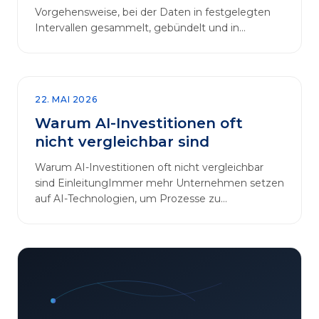
Vorgehensweise, bei der Daten in festgelegten
Intervallen gesammelt, gebündelt und in
regelmäßigen Abläufen verarbeitet werden.…
22. MAI 2026
Warum AI-Investitionen oft
nicht vergleichbar sind
Warum AI-Investitionen oft nicht vergleichbar
sind EinleitungImmer mehr Unternehmen setzen
auf AI-Technologien, um Prozesse zu
automatisieren, Entscheidungen zu optimieren
und sich einen Wettbewerbsvorteil zu
verschaffen. In diesem Artikel betrachten wir die
zentralen Aspekte von „AI-Investitionen“ und
klären, warum der direkte Vergleich solcher
Projekte oft irreführend ist. Außerdem zeigen wir,
wie Unternehmen ihre Bewertungskriterien