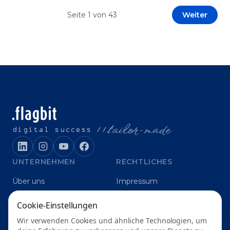
Prototypen entwickeln und interne Skepsis
Seite
1
von
43
Weiter
abbauen. Der zentrale Begriff dieses Beitrags ist
„Erfolgskriterien für AI-Projekte“. In [&hellip;]
t
ailor-made
digital success //
UNTERNEHMEN
RECHTLICHES
Über uns
Impressum
Karriere
Datenschutz
Cookie-Einstellungen
Blog
Grounding
Wir verwenden Cookies und ähnliche Technologien, um