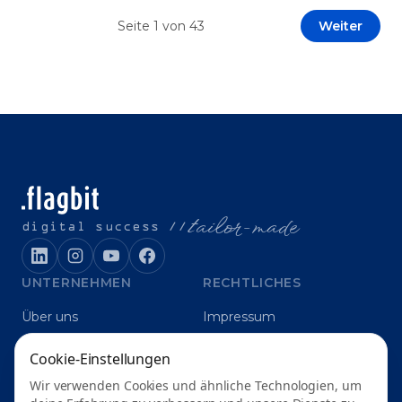
Prototypen entwickeln und interne Skepsis
Seite
1
von
43
Weiter
abbauen. Der zentrale Begriff dieses Beitrags ist
„Erfolgskriterien für AI-Projekte“. In [&hellip;]
t
ailor-made
digital success //
UNTERNEHMEN
RECHTLICHES
Über uns
Impressum
Karriere
Datenschutz
Cookie-Einstellungen
Blog
Grounding
Wir verwenden Cookies und ähnliche Technologien, um