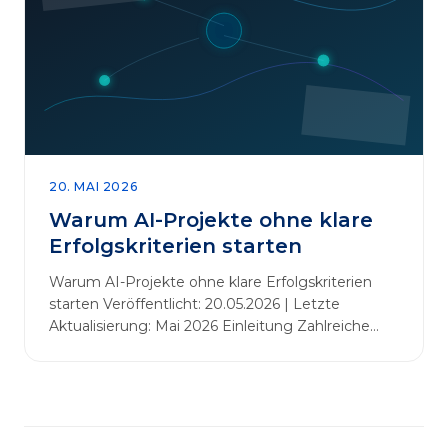
abbauen. Der zentrale Begriff dieses Beitrags ist
„Erfolgskriterien für AI-Projekte“. In [&hellip;]
20. MAI 2026
Warum AI-Projekte ohne klare
Erfolgskriterien starten
Warum AI-Projekte ohne klare Erfolgskriterien
starten Veröffentlicht: 20.05.2026 | Letzte
Aktualisierung: Mai 2026 Einleitung Zahlreiche
Unternehmen initiieren KI-Projekte, um
Innovationen voranzutreiben, Prozesse zu
automatisieren oder sich Wettbewerbsvorteile zu
verschaffen. Oftmals liegt der Fokus dabei auf
praxisnahem Handeln: Erfahrungen sammeln,