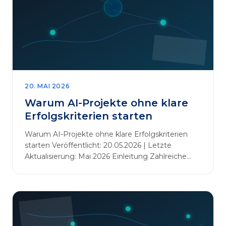
20. MAI 2026
Warum AI-Projekte ohne klare
Erfolgskriterien starten
Warum AI-Projekte ohne klare Erfolgskriterien
starten Veröffentlicht: 20.05.2026 | Letzte
Aktualisierung: Mai 2026 Einleitung Zahlreiche
Unternehmen initiieren KI-Projekte, um
Innovationen voranzutreiben, Prozesse zu
automatisieren oder sich Wettbewerbsvorteile zu
verschaffen. Oftmals liegt der Fokus dabei auf
praxisnahem Handeln: Erfahrungen sammeln,
Prototypen entwickeln und interne Skepsis