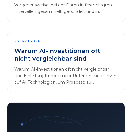
Vorgehensweise, bei der Daten in festgelegten
Intervallen gesammelt, gebündelt und in
regelmäßigen Abläufen verarbeitet werden.…
22. MAI 2026
Warum AI-Investitionen oft
nicht vergleichbar sind
Warum AI-Investitionen oft nicht vergleichbar
sind EinleitungImmer mehr Unternehmen setzen
auf AI-Technologien, um Prozesse zu
automatisieren, Entscheidungen zu optimieren
und sich einen Wettbewerbsvorteil zu
verschaffen. In diesem Artikel betrachten wir die
zentralen Aspekte von „AI-Investitionen“ und
klären, warum der direkte Vergleich solcher
Projekte oft irreführend ist. Außerdem zeigen wir,
wie Unternehmen ihre Bewertungskriterien