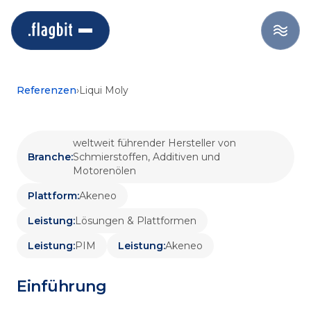
LIQUI MOLY
PIM Integration global für
Liqui Moly
Referenzen
›
Liqui Moly
weltweit führender Hersteller von
Branche
:
Schmierstoffen, Additiven und
Motorenölen
Plattform
:
Akeneo
Leistung
:
Lösungen & Plattformen
Leistung
:
PIM
Leistung
:
Akeneo
Einführung