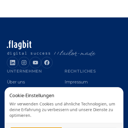
t
ailor-made
digital success //
UNTERNEHMEN
RECHTLICHES
Über uns
Impressum
Karriere
Datenschutz
Cookie-Einstellungen
Blog
Grounding
Wir verwenden Cookies und ähnliche Technologien, um
Digitalagentur Karlsruhe
deine Erfahrung zu verbessern und unsere Dienste zu
optimieren.