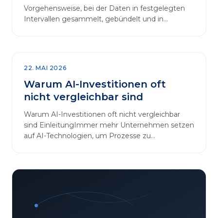
Vorgehensweise, bei der Daten in festgelegten
Intervallen gesammelt, gebündelt und in
regelmäßigen Abläufen verarbeitet werden.…
22. MAI 2026
Warum AI-Investitionen oft
nicht vergleichbar sind
Warum AI-Investitionen oft nicht vergleichbar
sind EinleitungImmer mehr Unternehmen setzen
auf AI-Technologien, um Prozesse zu
automatisieren, Entscheidungen zu optimieren
und sich einen Wettbewerbsvorteil zu
verschaffen. In diesem Artikel betrachten wir die
zentralen Aspekte von „AI-Investitionen“ und
klären, warum der direkte Vergleich solcher
Projekte oft irreführend ist. Außerdem zeigen wir,
wie Unternehmen ihre Bewertungskriterien