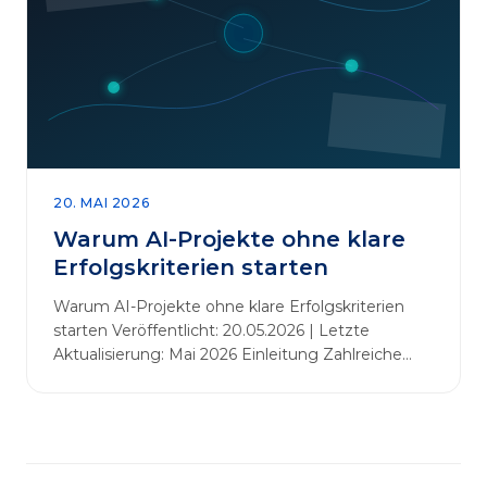
abbauen. Der zentrale Begriff dieses Beitrags ist
„Erfolgskriterien für AI-Projekte“. In [&hellip;]
20. MAI 2026
Warum AI-Projekte ohne klare
Erfolgskriterien starten
Warum AI-Projekte ohne klare Erfolgskriterien
starten Veröffentlicht: 20.05.2026 | Letzte
Aktualisierung: Mai 2026 Einleitung Zahlreiche
Unternehmen initiieren KI-Projekte, um
Innovationen voranzutreiben, Prozesse zu
automatisieren oder sich Wettbewerbsvorteile zu
verschaffen. Oftmals liegt der Fokus dabei auf
praxisnahem Handeln: Erfahrungen sammeln,