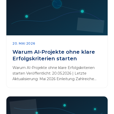
20. MAI 2026
Warum AI-Projekte ohne klare
Erfolgskriterien starten
Warum AI-Projekte ohne klare Erfolgskriterien
starten Veröffentlicht: 20.05.2026 | Letzte
Aktualisierung: Mai 2026 Einleitung Zahlreiche
Unternehmen initiieren KI-Projekte, um
Innovationen voranzutreiben, Prozesse zu
automatisieren oder sich Wettbewerbsvorteile zu
verschaffen. Oftmals liegt der Fokus dabei auf
praxisnahem Handeln: Erfahrungen sammeln,
Prototypen entwickeln und interne Skepsis