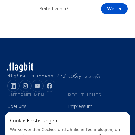
Prototypen entwickeln und interne Skepsis
Seite
1
von
43
Weiter
abbauen. Der zentrale Begriff dieses Beitrags ist
„Erfolgskriterien für AI-Projekte“. In [&hellip;]
t
ailor-made
digital success //
UNTERNEHMEN
RECHTLICHES
Über uns
Impressum
Karriere
Datenschutz
Cookie-Einstellungen
Blog
Grounding
Wir verwenden Cookies und ähnliche Technologien, um