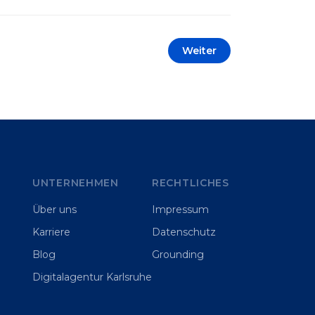
automatisieren oder sich
Wettbewerbsvorteile zu verschaffen.
Oftmals liegt der Fokus dabei auf
Weiter
praxisnahem Handeln: Erfahrungen
sammeln, Prototypen entwickeln und
interne Skepsis abbauen. Der zentrale
Begriff dieses Beitrags ist „Erfolgskriterien
für AI-Projekte“. In [&hellip;]
UNTERNEHMEN
RECHTLICHES
Über uns
Impressum
Karriere
Datenschutz
Blog
Grounding
Digitalagentur Karlsruhe