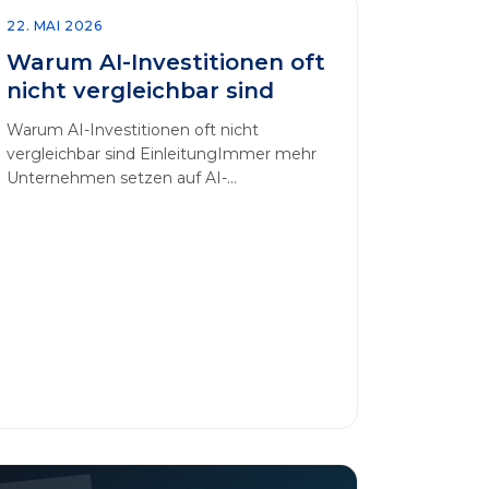
22. MAI 2026
Warum AI-Investitionen oft
nicht vergleichbar sind
Warum AI-Investitionen oft nicht
vergleichbar sind EinleitungImmer mehr
Unternehmen setzen auf AI-
Technologien, um Prozesse zu
automatisieren, Entscheidungen zu
optimieren und sich einen
Wettbewerbsvorteil zu verschaffen. In
diesem Artikel betrachten wir die
zentralen Aspekte von „AI-Investitionen“
und klären, warum der direkte Vergleich
solcher Projekte oft irreführend ist.
Außerdem zeigen wir, wie Unternehmen
ihre Bewertungskriterien sinnvoll
erweitern [&hellip;]