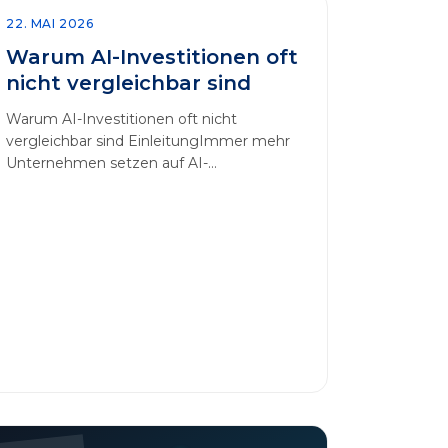
22. MAI 2026
Warum AI-Investitionen oft
nicht vergleichbar sind
Warum AI-Investitionen oft nicht
vergleichbar sind EinleitungImmer mehr
Unternehmen setzen auf AI-
Technologien, um Prozesse zu
automatisieren, Entscheidungen zu
optimieren und sich einen
Wettbewerbsvorteil zu verschaffen. In
diesem Artikel betrachten wir die
zentralen Aspekte von „AI-Investitionen“
und klären, warum der direkte Vergleich
solcher Projekte oft irreführend ist.
Außerdem zeigen wir, wie Unternehmen
ihre Bewertungskriterien sinnvoll
erweitern [&hellip;]