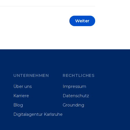
automatisieren oder sich
Wettbewerbsvorteile zu verschaffen.
Oftmals liegt der Fokus dabei auf
Weiter
praxisnahem Handeln: Erfahrungen
sammeln, Prototypen entwickeln und
interne Skepsis abbauen. Der zentrale
Begriff dieses Beitrags ist „Erfolgskriterien
für AI-Projekte“. In [&hellip;]
UNTERNEHMEN
RECHTLICHES
Über uns
Impressum
Karriere
Datenschutz
Blog
Grounding
Digitalagentur Karlsruhe