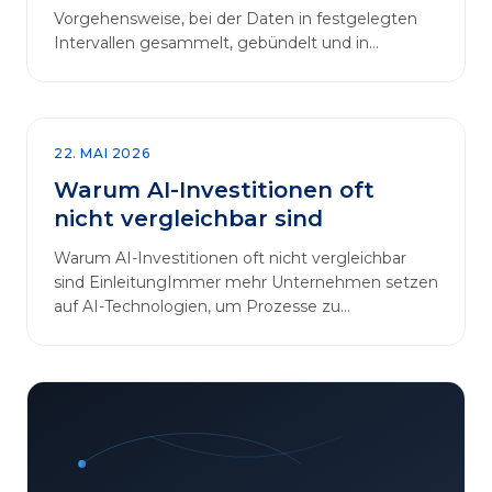
Vorgehensweise, bei der Daten in festgelegten
Intervallen gesammelt, gebündelt und in
regelmäßigen Abläufen verarbeitet werden.…
22. MAI 2026
Warum AI-Investitionen oft
nicht vergleichbar sind
Warum AI-Investitionen oft nicht vergleichbar
sind EinleitungImmer mehr Unternehmen setzen
auf AI-Technologien, um Prozesse zu
automatisieren, Entscheidungen zu optimieren
und sich einen Wettbewerbsvorteil zu
verschaffen. In diesem Artikel betrachten wir die
zentralen Aspekte von „AI-Investitionen“ und
klären, warum der direkte Vergleich solcher
Projekte oft irreführend ist. Außerdem zeigen wir,
wie Unternehmen ihre Bewertungskriterien