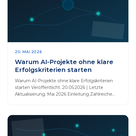
20. MAI 2026
Warum AI-Projekte ohne klare
Erfolgskriterien starten
Warum AI-Projekte ohne klare Erfolgskriterien
starten Veröffentlicht: 20.05.2026 | Letzte
Aktualisierung: Mai 2026 Einleitung Zahlreiche
Unternehmen initiieren KI-Projekte, um
Innovationen voranzutreiben, Prozesse zu
automatisieren oder sich Wettbewerbsvorteile zu
verschaffen. Oftmals liegt der Fokus dabei auf
praxisnahem Handeln: Erfahrungen sammeln,
Prototypen entwickeln und interne Skepsis