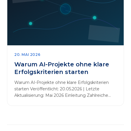
abbauen. Der zentrale Begriff dieses Beitrags ist
„Erfolgskriterien für AI-Projekte“. In [&hellip;]
20. MAI 2026
Warum AI-Projekte ohne klare
Erfolgskriterien starten
Warum AI-Projekte ohne klare Erfolgskriterien
starten Veröffentlicht: 20.05.2026 | Letzte
Aktualisierung: Mai 2026 Einleitung Zahlreiche
Unternehmen initiieren KI-Projekte, um
Innovationen voranzutreiben, Prozesse zu
automatisieren oder sich Wettbewerbsvorteile zu
verschaffen. Oftmals liegt der Fokus dabei auf
praxisnahem Handeln: Erfahrungen sammeln,