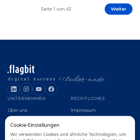
Prototypen entwickeln und interne Skepsis
Seite
1
von
43
Weiter
abbauen. Der zentrale Begriff dieses Beitrags ist
„Erfolgskriterien für AI-Projekte“. In [&hellip;]
t
ailor-made
digital success //
UNTERNEHMEN
RECHTLICHES
Über uns
Impressum
Karriere
Datenschutz
Cookie-Einstellungen
Blog
Grounding
Wir verwenden Cookies und ähnliche Technologien, um