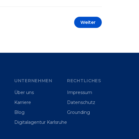
automatisieren oder sich
Wettbewerbsvorteile zu verschaffen.
Oftmals liegt der Fokus dabei auf
Weiter
praxisnahem Handeln: Erfahrungen
sammeln, Prototypen entwickeln und
interne Skepsis abbauen. Der zentrale
Begriff dieses Beitrags ist „Erfolgskriterien
für AI-Projekte“. In [&hellip;]
UNTERNEHMEN
RECHTLICHES
Über uns
Impressum
Karriere
Datenschutz
Blog
Grounding
Digitalagentur Karlsruhe