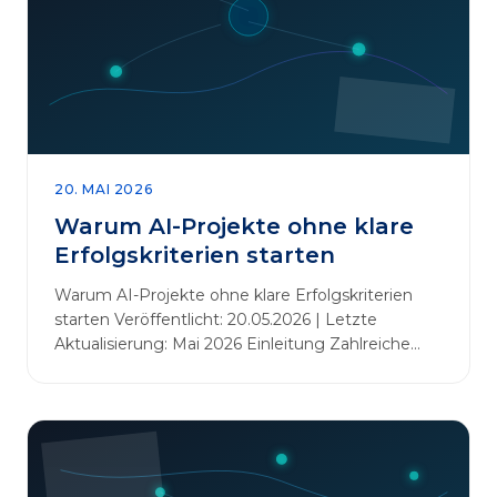
20. MAI 2026
Warum AI-Projekte ohne klare
Erfolgskriterien starten
Warum AI-Projekte ohne klare Erfolgskriterien
starten Veröffentlicht: 20.05.2026 | Letzte
Aktualisierung: Mai 2026 Einleitung Zahlreiche
Unternehmen initiieren KI-Projekte, um
Innovationen voranzutreiben, Prozesse zu
automatisieren oder sich Wettbewerbsvorteile zu
verschaffen. Oftmals liegt der Fokus dabei auf
praxisnahem Handeln: Erfahrungen sammeln,
Prototypen entwickeln und interne Skepsis