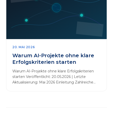
abbauen. Der zentrale Begriff dieses Beitrags ist
„Erfolgskriterien für AI-Projekte“. In [&hellip;]
20. MAI 2026
Warum AI-Projekte ohne klare
Erfolgskriterien starten
Warum AI-Projekte ohne klare Erfolgskriterien
starten Veröffentlicht: 20.05.2026 | Letzte
Aktualisierung: Mai 2026 Einleitung Zahlreiche
Unternehmen initiieren KI-Projekte, um
Innovationen voranzutreiben, Prozesse zu
automatisieren oder sich Wettbewerbsvorteile zu
verschaffen. Oftmals liegt der Fokus dabei auf
praxisnahem Handeln: Erfahrungen sammeln,