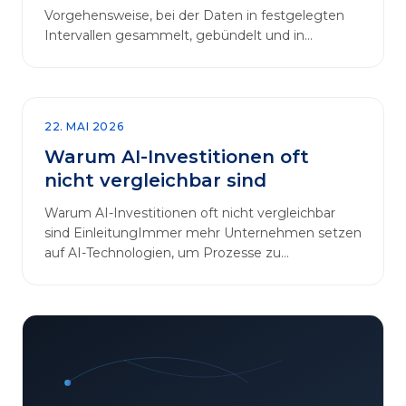
Vorgehensweise, bei der Daten in festgelegten
Intervallen gesammelt, gebündelt und in
regelmäßigen Abläufen verarbeitet werden.…
22. MAI 2026
Warum AI-Investitionen oft
nicht vergleichbar sind
Warum AI-Investitionen oft nicht vergleichbar
sind EinleitungImmer mehr Unternehmen setzen
auf AI-Technologien, um Prozesse zu
automatisieren, Entscheidungen zu optimieren
und sich einen Wettbewerbsvorteil zu
verschaffen. In diesem Artikel betrachten wir die
zentralen Aspekte von „AI-Investitionen“ und
klären, warum der direkte Vergleich solcher
Projekte oft irreführend ist. Außerdem zeigen wir,
wie Unternehmen ihre Bewertungskriterien