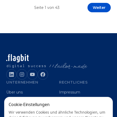
Prototypen entwickeln und interne Skepsis
Seite
1
von
43
Weiter
abbauen. Der zentrale Begriff dieses Beitrags ist
„Erfolgskriterien für AI-Projekte“. In [&hellip;]
t
ailor-made
digital success //
UNTERNEHMEN
RECHTLICHES
Über uns
Impressum
Karriere
Datenschutz
Cookie-Einstellungen
Blog
Grounding
Wir verwenden Cookies und ähnliche Technologien, um