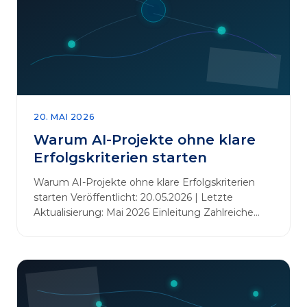
20. MAI 2026
Warum AI-Projekte ohne klare
Erfolgskriterien starten
Warum AI-Projekte ohne klare Erfolgskriterien
starten Veröffentlicht: 20.05.2026 | Letzte
Aktualisierung: Mai 2026 Einleitung Zahlreiche
Unternehmen initiieren KI-Projekte, um
Innovationen voranzutreiben, Prozesse zu
automatisieren oder sich Wettbewerbsvorteile zu
verschaffen. Oftmals liegt der Fokus dabei auf
praxisnahem Handeln: Erfahrungen sammeln,
Prototypen entwickeln und interne Skepsis