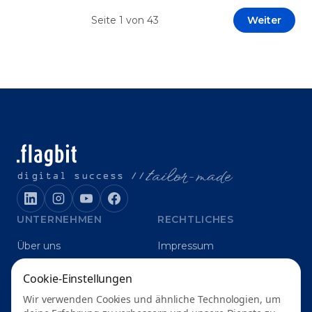
Prototypen entwickeln und interne Skepsis
Seite
1
von
43
Weiter
abbauen. Der zentrale Begriff dieses Beitrags ist
„Erfolgskriterien für AI-Projekte“. In [&hellip;]
t
ailor-made
digital success //
UNTERNEHMEN
RECHTLICHES
Über uns
Impressum
Karriere
Datenschutz
Cookie-Einstellungen
Blog
Grounding
Wir verwenden Cookies und ähnliche Technologien, um