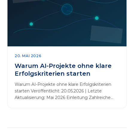
abbauen. Der zentrale Begriff dieses Beitrags ist
„Erfolgskriterien für AI-Projekte“. In [&hellip;]
20. MAI 2026
Warum AI-Projekte ohne klare
Erfolgskriterien starten
Warum AI-Projekte ohne klare Erfolgskriterien
starten Veröffentlicht: 20.05.2026 | Letzte
Aktualisierung: Mai 2026 Einleitung Zahlreiche
Unternehmen initiieren KI-Projekte, um
Innovationen voranzutreiben, Prozesse zu
automatisieren oder sich Wettbewerbsvorteile zu
verschaffen. Oftmals liegt der Fokus dabei auf
praxisnahem Handeln: Erfahrungen sammeln,