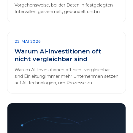
Vorgehensweise, bei der Daten in festgelegten
Intervallen gesammelt, gebündelt und in
regelmäßigen Abläufen verarbeitet werden.…
22. MAI 2026
Warum AI-Investitionen oft
nicht vergleichbar sind
Warum AI-Investitionen oft nicht vergleichbar
sind EinleitungImmer mehr Unternehmen setzen
auf AI-Technologien, um Prozesse zu
automatisieren, Entscheidungen zu optimieren
und sich einen Wettbewerbsvorteil zu
verschaffen. In diesem Artikel betrachten wir die
zentralen Aspekte von „AI-Investitionen“ und
klären, warum der direkte Vergleich solcher
Projekte oft irreführend ist. Außerdem zeigen wir,
wie Unternehmen ihre Bewertungskriterien