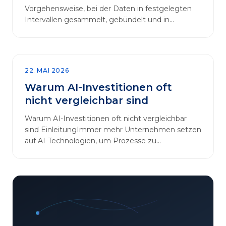
Vorgehensweise, bei der Daten in festgelegten
Intervallen gesammelt, gebündelt und in
regelmäßigen Abläufen verarbeitet werden.…
22. MAI 2026
Warum AI-Investitionen oft
nicht vergleichbar sind
Warum AI-Investitionen oft nicht vergleichbar
sind EinleitungImmer mehr Unternehmen setzen
auf AI-Technologien, um Prozesse zu
automatisieren, Entscheidungen zu optimieren
und sich einen Wettbewerbsvorteil zu
verschaffen. In diesem Artikel betrachten wir die
zentralen Aspekte von „AI-Investitionen“ und
klären, warum der direkte Vergleich solcher
Projekte oft irreführend ist. Außerdem zeigen wir,
wie Unternehmen ihre Bewertungskriterien