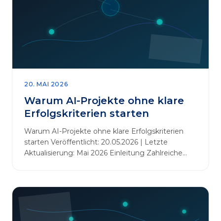
20. MAI 2026
Warum AI-Projekte ohne klare
Erfolgskriterien starten
Warum AI-Projekte ohne klare Erfolgskriterien
starten Veröffentlicht: 20.05.2026 | Letzte
Aktualisierung: Mai 2026 Einleitung Zahlreiche
Unternehmen initiieren KI-Projekte, um
Innovationen voranzutreiben, Prozesse zu
automatisieren oder sich Wettbewerbsvorteile zu
verschaffen. Oftmals liegt der Fokus dabei auf
praxisnahem Handeln: Erfahrungen sammeln,
Prototypen entwickeln und interne Skepsis