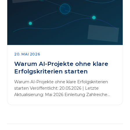
abbauen. Der zentrale Begriff dieses Beitrags ist
„Erfolgskriterien für AI-Projekte“. In [&hellip;]
20. MAI 2026
Warum AI-Projekte ohne klare
Erfolgskriterien starten
Warum AI-Projekte ohne klare Erfolgskriterien
starten Veröffentlicht: 20.05.2026 | Letzte
Aktualisierung: Mai 2026 Einleitung Zahlreiche
Unternehmen initiieren KI-Projekte, um
Innovationen voranzutreiben, Prozesse zu
automatisieren oder sich Wettbewerbsvorteile zu
verschaffen. Oftmals liegt der Fokus dabei auf
praxisnahem Handeln: Erfahrungen sammeln,