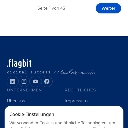
Prototypen entwickeln und interne Skepsis
Seite
1
von
43
Weiter
abbauen. Der zentrale Begriff dieses Beitrags ist
„Erfolgskriterien für AI-Projekte“. In [&hellip;]
t
ailor-made
digital success //
UNTERNEHMEN
RECHTLICHES
Über uns
Impressum
Karriere
Datenschutz
Cookie-Einstellungen
Blog
Grounding
Wir verwenden Cookies und ähnliche Technologien, um