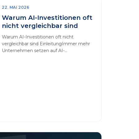
22. MAI 2026
Warum AI-Investitionen oft
nicht vergleichbar sind
Warum AI-Investitionen oft nicht
vergleichbar sind EinleitungImmer mehr
Unternehmen setzen auf AI-
Technologien, um Prozesse zu
automatisieren, Entscheidungen zu
optimieren und sich einen
Wettbewerbsvorteil zu verschaffen. In
diesem Artikel betrachten wir die
zentralen Aspekte von „AI-Investitionen“
und klären, warum der direkte Vergleich
solcher Projekte oft irreführend ist.
Außerdem zeigen wir, wie Unternehmen
ihre Bewertungskriterien sinnvoll
erweitern [&hellip;]