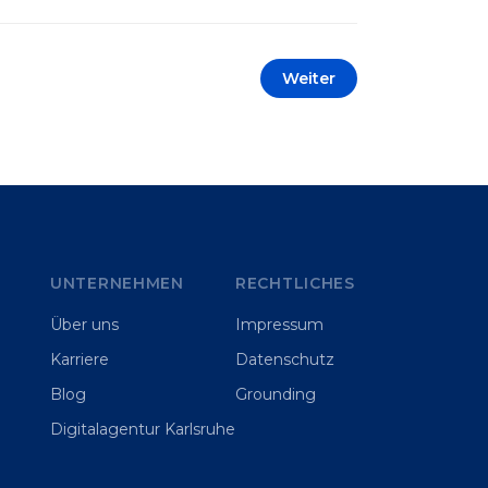
automatisieren oder sich
Wettbewerbsvorteile zu verschaffen.
Oftmals liegt der Fokus dabei auf
Weiter
praxisnahem Handeln: Erfahrungen
sammeln, Prototypen entwickeln und
interne Skepsis abbauen. Der zentrale
Begriff dieses Beitrags ist „Erfolgskriterien
für AI-Projekte“. In [&hellip;]
UNTERNEHMEN
RECHTLICHES
Über uns
Impressum
Karriere
Datenschutz
Blog
Grounding
Digitalagentur Karlsruhe