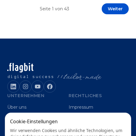
Prototypen entwickeln und interne Skepsis
Seite
1
von
43
Weiter
abbauen. Der zentrale Begriff dieses Beitrags ist
„Erfolgskriterien für AI-Projekte“. In [&hellip;]
t
ailor-made
digital success //
UNTERNEHMEN
RECHTLICHES
Über uns
Impressum
Karriere
Datenschutz
Cookie-Einstellungen
Blog
Grounding
Wir verwenden Cookies und ähnliche Technologien, um