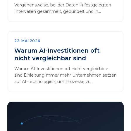
Vorgehensweise, bei der Daten in festgelegten
Intervallen gesammelt, gebündelt und in
regelmäßigen Abläufen verarbeitet werden.…
22. MAI 2026
Warum AI-Investitionen oft
nicht vergleichbar sind
Warum AI-Investitionen oft nicht vergleichbar
sind EinleitungImmer mehr Unternehmen setzen
auf AI-Technologien, um Prozesse zu
automatisieren, Entscheidungen zu optimieren
und sich einen Wettbewerbsvorteil zu
verschaffen. In diesem Artikel betrachten wir die
zentralen Aspekte von „AI-Investitionen“ und
klären, warum der direkte Vergleich solcher
Projekte oft irreführend ist. Außerdem zeigen wir,
wie Unternehmen ihre Bewertungskriterien