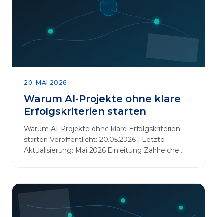
20. MAI 2026
Warum AI-Projekte ohne klare
Erfolgskriterien starten
Warum AI-Projekte ohne klare Erfolgskriterien
starten Veröffentlicht: 20.05.2026 | Letzte
Aktualisierung: Mai 2026 Einleitung Zahlreiche
Unternehmen initiieren KI-Projekte, um
Innovationen voranzutreiben, Prozesse zu
automatisieren oder sich Wettbewerbsvorteile zu
verschaffen. Oftmals liegt der Fokus dabei auf
praxisnahem Handeln: Erfahrungen sammeln,
Prototypen entwickeln und interne Skepsis