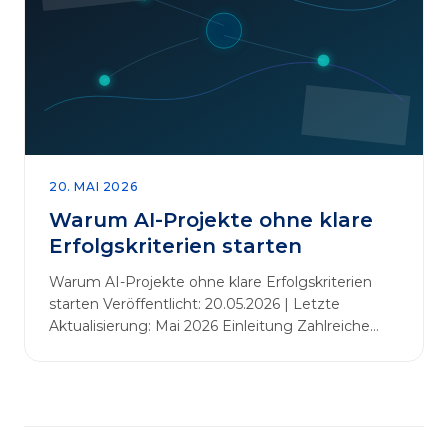
abbauen. Der zentrale Begriff dieses Beitrags ist
„Erfolgskriterien für AI-Projekte“. In [&hellip;]
20. MAI 2026
Warum AI-Projekte ohne klare
Erfolgskriterien starten
Warum AI-Projekte ohne klare Erfolgskriterien
starten Veröffentlicht: 20.05.2026 | Letzte
Aktualisierung: Mai 2026 Einleitung Zahlreiche
Unternehmen initiieren KI-Projekte, um
Innovationen voranzutreiben, Prozesse zu
automatisieren oder sich Wettbewerbsvorteile zu
verschaffen. Oftmals liegt der Fokus dabei auf
praxisnahem Handeln: Erfahrungen sammeln,