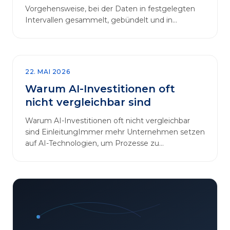
Vorgehensweise, bei der Daten in festgelegten
Intervallen gesammelt, gebündelt und in
regelmäßigen Abläufen verarbeitet werden.…
22. MAI 2026
Warum AI-Investitionen oft
nicht vergleichbar sind
Warum AI-Investitionen oft nicht vergleichbar
sind EinleitungImmer mehr Unternehmen setzen
auf AI-Technologien, um Prozesse zu
automatisieren, Entscheidungen zu optimieren
und sich einen Wettbewerbsvorteil zu
verschaffen. In diesem Artikel betrachten wir die
zentralen Aspekte von „AI-Investitionen“ und
klären, warum der direkte Vergleich solcher
Projekte oft irreführend ist. Außerdem zeigen wir,
wie Unternehmen ihre Bewertungskriterien