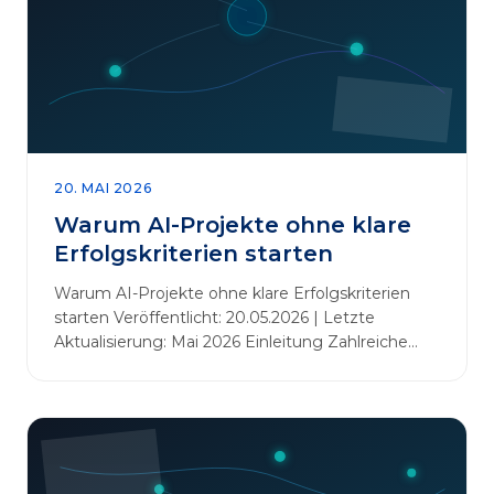
20. MAI 2026
Warum AI-Projekte ohne klare
Erfolgskriterien starten
Warum AI-Projekte ohne klare Erfolgskriterien
starten Veröffentlicht: 20.05.2026 | Letzte
Aktualisierung: Mai 2026 Einleitung Zahlreiche
Unternehmen initiieren KI-Projekte, um
Innovationen voranzutreiben, Prozesse zu
automatisieren oder sich Wettbewerbsvorteile zu
verschaffen. Oftmals liegt der Fokus dabei auf
praxisnahem Handeln: Erfahrungen sammeln,
Prototypen entwickeln und interne Skepsis