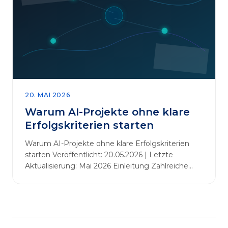
abbauen. Der zentrale Begriff dieses Beitrags ist
„Erfolgskriterien für AI-Projekte“. In [&hellip;]
20. MAI 2026
Warum AI-Projekte ohne klare
Erfolgskriterien starten
Warum AI-Projekte ohne klare Erfolgskriterien
starten Veröffentlicht: 20.05.2026 | Letzte
Aktualisierung: Mai 2026 Einleitung Zahlreiche
Unternehmen initiieren KI-Projekte, um
Innovationen voranzutreiben, Prozesse zu
automatisieren oder sich Wettbewerbsvorteile zu
verschaffen. Oftmals liegt der Fokus dabei auf
praxisnahem Handeln: Erfahrungen sammeln,