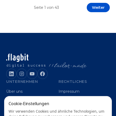
Prototypen entwickeln und interne Skepsis
Seite
1
von
43
Weiter
abbauen. Der zentrale Begriff dieses Beitrags ist
„Erfolgskriterien für AI-Projekte“. In [&hellip;]
t
ailor-made
digital success //
UNTERNEHMEN
RECHTLICHES
Über uns
Impressum
Karriere
Datenschutz
Cookie-Einstellungen
Blog
Grounding
Wir verwenden Cookies und ähnliche Technologien, um