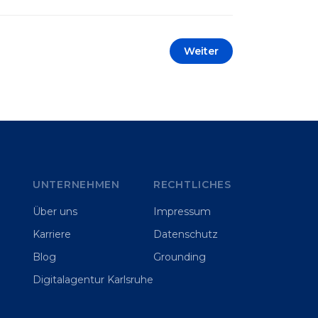
automatisieren oder sich
Wettbewerbsvorteile zu verschaffen.
Oftmals liegt der Fokus dabei auf
Weiter
praxisnahem Handeln: Erfahrungen
sammeln, Prototypen entwickeln und
interne Skepsis abbauen. Der zentrale
Begriff dieses Beitrags ist „Erfolgskriterien
für AI-Projekte“. In [&hellip;]
UNTERNEHMEN
RECHTLICHES
Über uns
Impressum
Karriere
Datenschutz
Blog
Grounding
Digitalagentur Karlsruhe