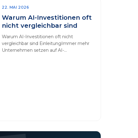
22. MAI 2026
Warum AI-Investitionen oft
nicht vergleichbar sind
Warum AI-Investitionen oft nicht
vergleichbar sind EinleitungImmer mehr
Unternehmen setzen auf AI-
Technologien, um Prozesse zu
automatisieren, Entscheidungen zu
optimieren und sich einen
Wettbewerbsvorteil zu verschaffen. In
diesem Artikel betrachten wir die
zentralen Aspekte von „AI-Investitionen“
und klären, warum der direkte Vergleich
solcher Projekte oft irreführend ist.
Außerdem zeigen wir, wie Unternehmen
ihre Bewertungskriterien sinnvoll
erweitern [&hellip;]