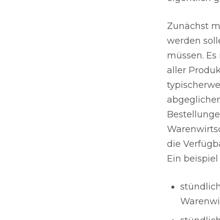
Zunächst m
werden soll
müssen. Es 
aller Produ
typischerwe
abgeglichen
Bestellunge
Warenwirts
die Verfügb
Ein beispiel
stündlic
Warenwir