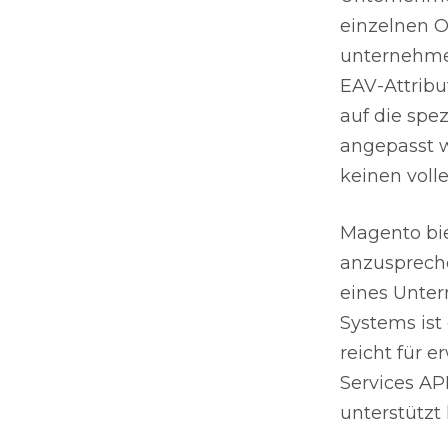
einzelnen O
unternehmen
EAV-Attribu
auf die spe
angepasst w
keinen voll
Magento bie
anzusprech
eines Unte
Systems ist
reicht für 
Services AP
unterstützt