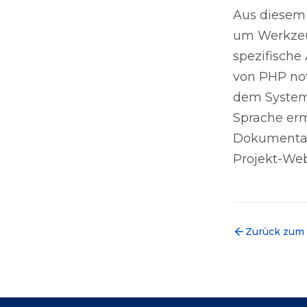
Aus diesem 
um Werkzeug
spezifische
von PHP not
dem System
Sprache er
Dokumentati
Projekt-Web
Zurück zum