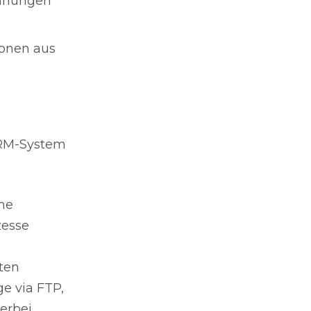
chnungen
ionen aus
CRM-System
che
zesse
ten
ge via FTP,
erbei