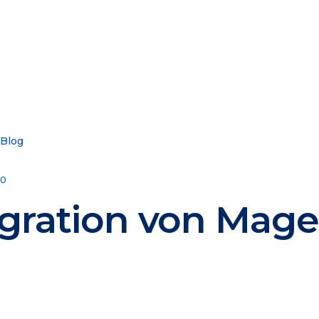
 Blog
10
egration von Mag