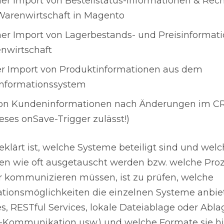
her Import von Bestellstatus-Informationen & Re
Warenwirtschaft in Magento
her Import von Lagerbestands- und Preisinformat
nwirtschaft
r Import von Produktinformationen aus dem
nformationssystem
von Kundeninformationen nach Änderungen im 
eses onSave-Trigger zulässt!)
lärt ist, welche Systeme beteiligt sind und wel
en wie oft ausgetauscht werden bzw. welche Pro
 kommunizieren müssen, ist zu prüfen, welche
ionsmöglichkeiten die einzelnen Systeme anbie
s, RESTful Services, lokale Dateiablage oder Abla
-Kommunikation usw.) und welche Formate sie hi