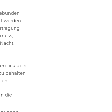
gebunden
ht werden
ertragung
 muss;
 Nacht
rblick über
zu behalten.
hen:
in die