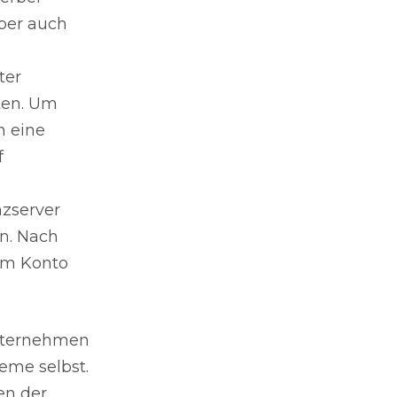
ber auch
ter
aten. Um
h eine
f
nzserver
en. Nach
 im Konto
Unternehmen
eme selbst.
en der