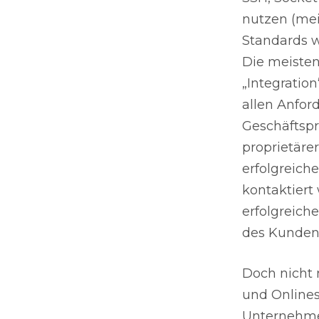
nutzen (mei
Standards w
Die meisten
„Integratio
allen Anfor
Geschäftspro
proprietäre
erfolgreich
kontaktiert
erfolgreich
des Kunden
Doch nicht 
und Onlines
Unternehme