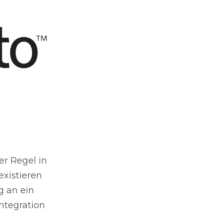
er Regel in
existieren
g an ein
ntegration