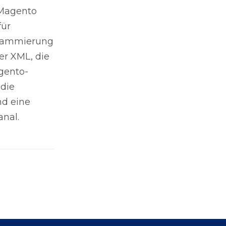
 Magento
für
ogrammierung
er XML, die
gento-
die
nd eine
anal.