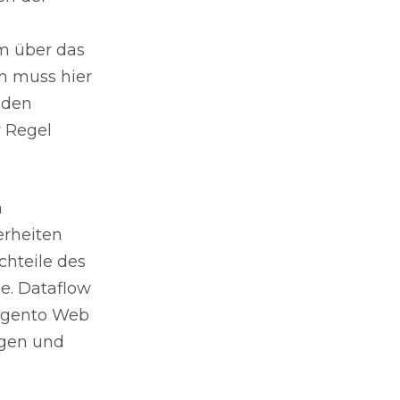
m über das
n muss hier
nden
 Regel
n
rheiten
hteile des
e. Dataflow
Magento Web
ngen und