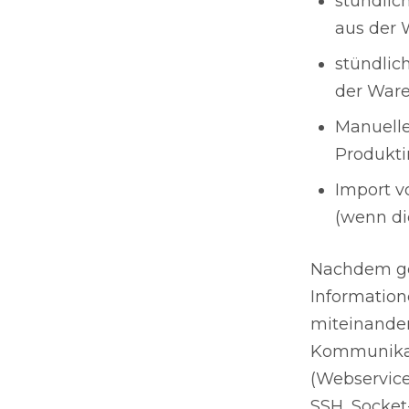
stündlic
aus der 
stündlic
der Ware
Manuelle
Produkti
Import 
(wenn di
Nachdem gek
Information
miteinander
Kommunikat
(Webservice
SSH, Socket