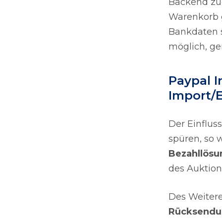
Backend zu
Warenkorb 
Bankdaten s
möglich, g
Paypal I
Import/
Der Einflu
spüren, so 
Bezahllös
des Auktion
Des Weitere
Rücksendu