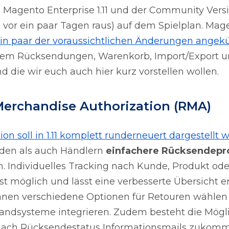
 Magento Enterprise 1.11 und der Community Versi
g vor ein paar Tagen raus) auf dem Spielplan. Mag
in paar der voraussichtlichen Änderungen angek
rem Rücksendungen, Warenkorb, Import/Export u
d die wir euch auch hier kurz vorstellen wollen.
Merchandise Authorization (RMA)
ion soll in 1.11 komplett runderneuert dargestellt
den als auch Händlern
einfachere Rücksendepr
. Individuelles Tracking nach Kunde, Produkt ode
st möglich und lässt eine verbesserte Übersicht e
nnen verschiedene Optionen für Retouren wählen
andsysteme integrieren. Zudem besteht die Mögli
nach Rücksendestatus Informationsmails zukom