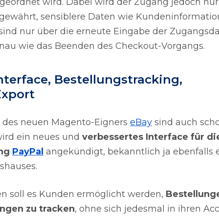
geordnet wird. Dabei wird der Zugang jedoch nu
gewährt, sensiblere Daten wie Kundeninformatio
ind nur über die erneute Eingabe der Zugangsd
enau wie das Beenden des Checkout-Vorgangs.
nterface, Bestellungstracking,
Export
ss des neuen Magento-Eigners
eBay
sind auch sch
wird ein neues und
verbessertes Interface für di
ung
PayPal
angekündigt, bekanntlich ja ebenfalls 
shauses.
n soll es Kunden ermöglicht werden,
Bestellung
ngen zu tracken
, ohne sich jedesmal in ihren Ac