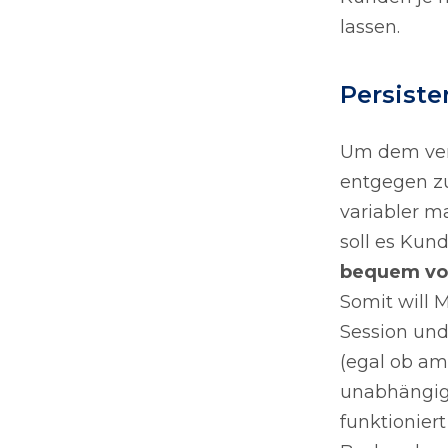
lassen.
Persiste
Um dem verä
entgegen z
variabler m
soll es Kun
bequem von
Somit will 
Session und
(egal ob am
unabhängig 
funktionier