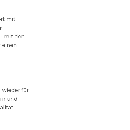
rt mit
r
P mit den
r einen
 wieder für
ern und
lität