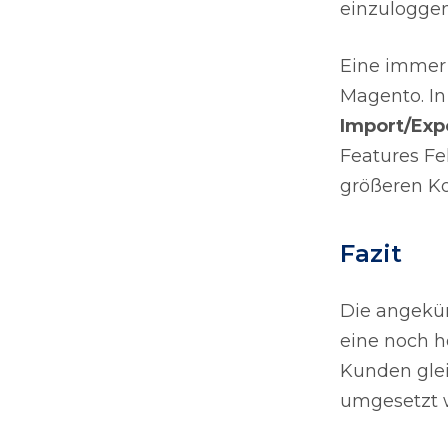
einzuloggen
Eine immer 
Magento. In 
Import/Exp
Features Fe
größeren Ko
Fazit
Die angekün
eine noch h
Kunden glei
umgesetzt w