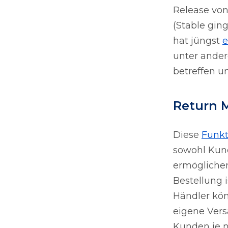
Release von
(Stable gin
hat jüngst
e
unter ande
betreffen un
Return 
Diese
Funkt
sowohl Kun
ermöglichen
Bestellung i
Händler kö
eigene Vers
Kunden je 