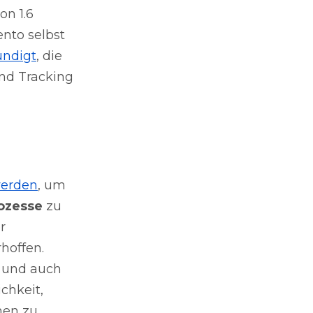
on 1.6
ento selbst
ündigt
, die
nd Tracking
 werden
, um
ozesse
zu
r
rhoffen.
 und auch
chkeit,
men zu