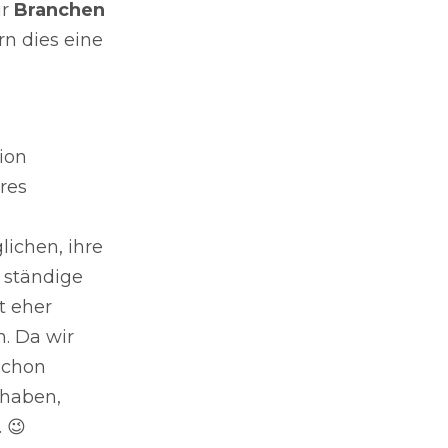
r
Branchen
rn dies eine
ion
res
ichen, ihre
e ständige
t eher
. Da wir
schon
 haben,
 😉