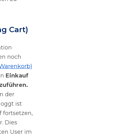
g Cart)
tion
en noch
r Warenkorb)
en
Einkauf
zuführen.
n der
oggt ist
 fortsetzen,
r. Dies
ten User im