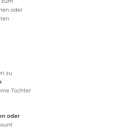
r zum
nen oder
aten
on zu
e
eine Tochter
en oder
count