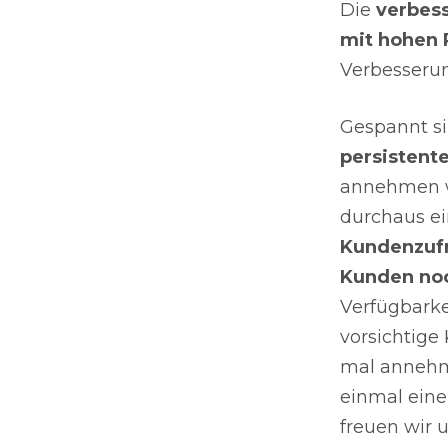
Die
verbes
mit hohen
Verbesserun
Gespannt si
persistent
annehmen we
durchaus e
Kundenzufr
Kunden noc
Verfügbarke
vorsichtige
mal annehme
einmal eine
freuen wir 