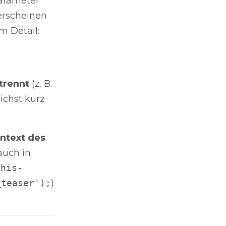
arameter
erscheinen
m Detail:
trennt
(z. B.
ichst kurz
ontext des
auch in
this-
_teaser');
)