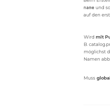
Beim Erstel
name
und so
auf den erst
Wird
mit P
B. catalog.p
möglichst d
Namen abbi
Muss
globa