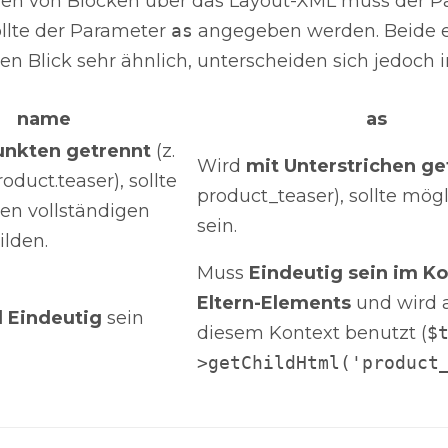
len von Blöcken über das Layout-XML muss der P
llte der Parameter
as
angegeben werden. Beide 
en Blick sehr ähnlich, unterscheiden sich jedoch i
name
as
unkten getrennt
(z.
Wird
mit Unterstrichen ge
roduct.teaser), sollte
product_teaser), sollte mögl
en vollständigen
sein.
lden.
Muss
Eindeutig sein im K
Eltern-Elements
und wird 
l Eindeutig
sein
diesem Kontext benutzt (
$
>getChildHtml('product