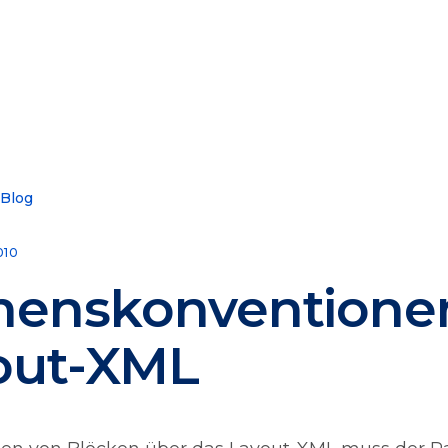
 Blog
010
enskonventione
out-XML