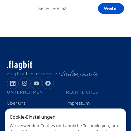
Prototypen entwickeln und interne Skepsis
Seite
1
von
43
Weiter
abbauen. Der zentrale Begriff dieses Beitrags ist
„Erfolgskriterien für AI-Projekte“. In [&hellip;]
t
ailor-made
digital success //
UNTERNEHMEN
RECHTLICHES
Über uns
Impressum
Karriere
Datenschutz
Cookie-Einstellungen
Blog
Grounding
Wir verwenden Cookies und ähnliche Technologien, um