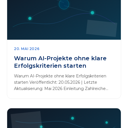
20. MAI 2026
Warum AI-Projekte ohne klare
Erfolgskriterien starten
Warum AI-Projekte ohne klare Erfolgskriterien
starten Veröffentlicht: 20.05.2026 | Letzte
Aktualisierung: Mai 2026 Einleitung Zahlreiche
Unternehmen initiieren KI-Projekte, um
Innovationen voranzutreiben, Prozesse zu
automatisieren oder sich Wettbewerbsvorteile zu
verschaffen. Oftmals liegt der Fokus dabei auf
praxisnahem Handeln: Erfahrungen sammeln,
Prototypen entwickeln und interne Skepsis