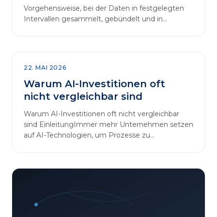
Vorgehensweise, bei der Daten in festgelegten
Intervallen gesammelt, gebündelt und in
regelmäßigen Abläufen verarbeitet werden.…
22. MAI 2026
Warum AI-Investitionen oft
nicht vergleichbar sind
Warum AI-Investitionen oft nicht vergleichbar
sind EinleitungImmer mehr Unternehmen setzen
auf AI-Technologien, um Prozesse zu
automatisieren, Entscheidungen zu optimieren
und sich einen Wettbewerbsvorteil zu
verschaffen. In diesem Artikel betrachten wir die
zentralen Aspekte von „AI-Investitionen“ und
klären, warum der direkte Vergleich solcher
Projekte oft irreführend ist. Außerdem zeigen wir,
wie Unternehmen ihre Bewertungskriterien