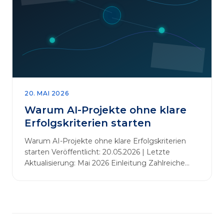
abbauen. Der zentrale Begriff dieses Beitrags ist
„Erfolgskriterien für AI-Projekte“. In [&hellip;]
20. MAI 2026
Warum AI-Projekte ohne klare
Erfolgskriterien starten
Warum AI-Projekte ohne klare Erfolgskriterien
starten Veröffentlicht: 20.05.2026 | Letzte
Aktualisierung: Mai 2026 Einleitung Zahlreiche
Unternehmen initiieren KI-Projekte, um
Innovationen voranzutreiben, Prozesse zu
automatisieren oder sich Wettbewerbsvorteile zu
verschaffen. Oftmals liegt der Fokus dabei auf
praxisnahem Handeln: Erfahrungen sammeln,