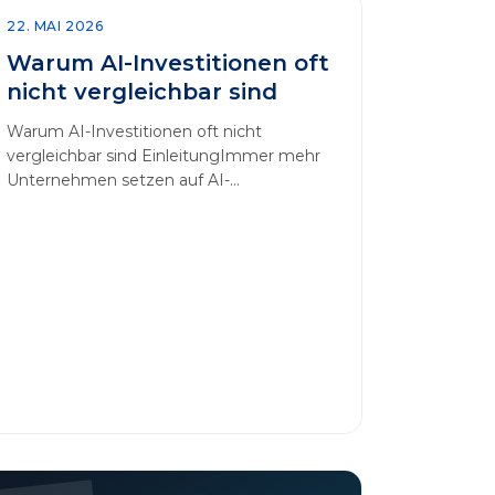
22. MAI 2026
Warum AI-Investitionen oft
nicht vergleichbar sind
Warum AI-Investitionen oft nicht
vergleichbar sind EinleitungImmer mehr
Unternehmen setzen auf AI-
Technologien, um Prozesse zu
automatisieren, Entscheidungen zu
optimieren und sich einen
Wettbewerbsvorteil zu verschaffen. In
diesem Artikel betrachten wir die
zentralen Aspekte von „AI-Investitionen“
und klären, warum der direkte Vergleich
solcher Projekte oft irreführend ist.
Außerdem zeigen wir, wie Unternehmen
ihre Bewertungskriterien sinnvoll
erweitern [&hellip;]