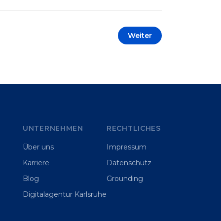
automatisieren oder sich
Wettbewerbsvorteile zu verschaffen.
Oftmals liegt der Fokus dabei auf
Weiter
praxisnahem Handeln: Erfahrungen
sammeln, Prototypen entwickeln und
interne Skepsis abbauen. Der zentrale
Begriff dieses Beitrags ist „Erfolgskriterien
für AI-Projekte“. In [&hellip;]
UNTERNEHMEN
RECHTLICHES
Über uns
Impressum
Karriere
Datenschutz
Blog
Grounding
Digitalagentur Karlsruhe