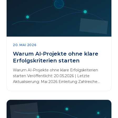
20. MAI 2026
Warum AI-Projekte ohne klare
Erfolgskriterien starten
Warum AI-Projekte ohne klare Erfolgskriterien
starten Veröffentlicht: 20.05.2026 | Letzte
Aktualisierung: Mai 2026 Einleitung Zahlreiche
Unternehmen initiieren KI-Projekte, um
Innovationen voranzutreiben, Prozesse zu
automatisieren oder sich Wettbewerbsvorteile zu
verschaffen. Oftmals liegt der Fokus dabei auf
praxisnahem Handeln: Erfahrungen sammeln,
Prototypen entwickeln und interne Skepsis