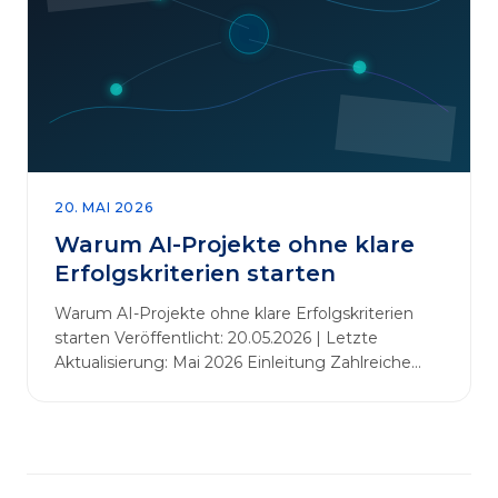
abbauen. Der zentrale Begriff dieses Beitrags ist
„Erfolgskriterien für AI-Projekte“. In [&hellip;]
20. MAI 2026
Warum AI-Projekte ohne klare
Erfolgskriterien starten
Warum AI-Projekte ohne klare Erfolgskriterien
starten Veröffentlicht: 20.05.2026 | Letzte
Aktualisierung: Mai 2026 Einleitung Zahlreiche
Unternehmen initiieren KI-Projekte, um
Innovationen voranzutreiben, Prozesse zu
automatisieren oder sich Wettbewerbsvorteile zu
verschaffen. Oftmals liegt der Fokus dabei auf
praxisnahem Handeln: Erfahrungen sammeln,