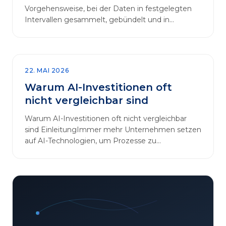
Vorgehensweise, bei der Daten in festgelegten
Intervallen gesammelt, gebündelt und in
regelmäßigen Abläufen verarbeitet werden.…
22. MAI 2026
Warum AI-Investitionen oft
nicht vergleichbar sind
Warum AI-Investitionen oft nicht vergleichbar
sind EinleitungImmer mehr Unternehmen setzen
auf AI-Technologien, um Prozesse zu
automatisieren, Entscheidungen zu optimieren
und sich einen Wettbewerbsvorteil zu
verschaffen. In diesem Artikel betrachten wir die
zentralen Aspekte von „AI-Investitionen“ und
klären, warum der direkte Vergleich solcher
Projekte oft irreführend ist. Außerdem zeigen wir,
wie Unternehmen ihre Bewertungskriterien