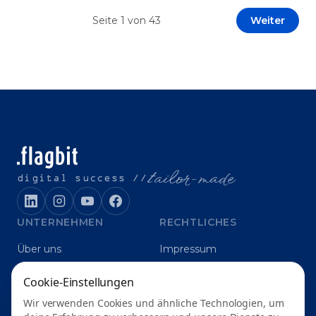
Prototypen entwickeln und interne Skepsis
Seite
1
von
43
Weiter
abbauen. Der zentrale Begriff dieses Beitrags ist
„Erfolgskriterien für AI-Projekte“. In [&hellip;]
t
ailor-made
digital success //
UNTERNEHMEN
RECHTLICHES
Über uns
Impressum
Karriere
Datenschutz
Cookie-Einstellungen
Blog
Grounding
Wir verwenden Cookies und ähnliche Technologien, um