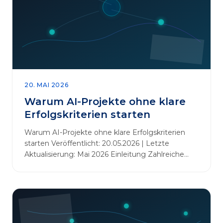
20. MAI 2026
Warum AI-Projekte ohne klare
Erfolgskriterien starten
Warum AI-Projekte ohne klare Erfolgskriterien
starten Veröffentlicht: 20.05.2026 | Letzte
Aktualisierung: Mai 2026 Einleitung Zahlreiche
Unternehmen initiieren KI-Projekte, um
Innovationen voranzutreiben, Prozesse zu
automatisieren oder sich Wettbewerbsvorteile zu
verschaffen. Oftmals liegt der Fokus dabei auf
praxisnahem Handeln: Erfahrungen sammeln,
Prototypen entwickeln und interne Skepsis