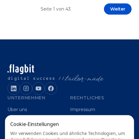
Prototypen entwickeln und interne Skepsis
Seite
1
von
43
Weiter
abbauen. Der zentrale Begriff dieses Beitrags ist
„Erfolgskriterien für AI-Projekte“. In [&hellip;]
t
ailor-made
digital success //
UNTERNEHMEN
RECHTLICHES
Über uns
Impressum
Karriere
Datenschutz
Cookie-Einstellungen
Blog
Grounding
Wir verwenden Cookies und ähnliche Technologien, um