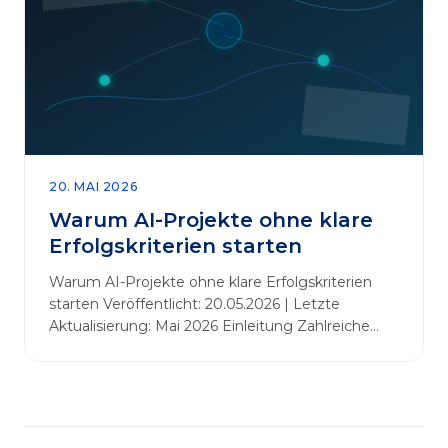
abbauen. Der zentrale Begriff dieses Beitrags ist
„Erfolgskriterien für AI-Projekte“. In [&hellip;]
20. MAI 2026
Warum AI-Projekte ohne klare
Erfolgskriterien starten
Warum AI-Projekte ohne klare Erfolgskriterien
starten Veröffentlicht: 20.05.2026 | Letzte
Aktualisierung: Mai 2026 Einleitung Zahlreiche
Unternehmen initiieren KI-Projekte, um
Innovationen voranzutreiben, Prozesse zu
automatisieren oder sich Wettbewerbsvorteile zu
verschaffen. Oftmals liegt der Fokus dabei auf
praxisnahem Handeln: Erfahrungen sammeln,