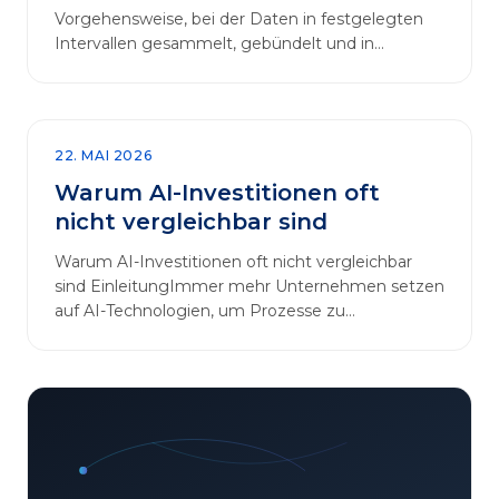
Vorgehensweise, bei der Daten in festgelegten
Intervallen gesammelt, gebündelt und in
regelmäßigen Abläufen verarbeitet werden.…
22. MAI 2026
Warum AI-Investitionen oft
nicht vergleichbar sind
Warum AI-Investitionen oft nicht vergleichbar
sind EinleitungImmer mehr Unternehmen setzen
auf AI-Technologien, um Prozesse zu
automatisieren, Entscheidungen zu optimieren
und sich einen Wettbewerbsvorteil zu
verschaffen. In diesem Artikel betrachten wir die
zentralen Aspekte von „AI-Investitionen“ und
klären, warum der direkte Vergleich solcher
Projekte oft irreführend ist. Außerdem zeigen wir,
wie Unternehmen ihre Bewertungskriterien