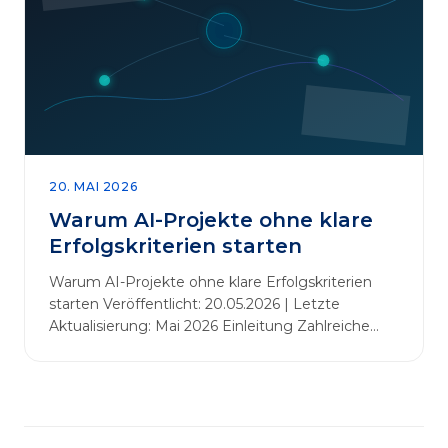
abbauen. Der zentrale Begriff dieses Beitrags ist
„Erfolgskriterien für AI-Projekte“. In [&hellip;]
20. MAI 2026
Warum AI-Projekte ohne klare
Erfolgskriterien starten
Warum AI-Projekte ohne klare Erfolgskriterien
starten Veröffentlicht: 20.05.2026 | Letzte
Aktualisierung: Mai 2026 Einleitung Zahlreiche
Unternehmen initiieren KI-Projekte, um
Innovationen voranzutreiben, Prozesse zu
automatisieren oder sich Wettbewerbsvorteile zu
verschaffen. Oftmals liegt der Fokus dabei auf
praxisnahem Handeln: Erfahrungen sammeln,