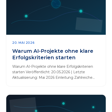
20. MAI 2026
Warum AI-Projekte ohne klare
Erfolgskriterien starten
Warum AI-Projekte ohne klare Erfolgskriterien
starten Veröffentlicht: 20.05.2026 | Letzte
Aktualisierung: Mai 2026 Einleitung Zahlreiche
Unternehmen initiieren KI-Projekte, um
Innovationen voranzutreiben, Prozesse zu
automatisieren oder sich Wettbewerbsvorteile zu
verschaffen. Oftmals liegt der Fokus dabei auf
praxisnahem Handeln: Erfahrungen sammeln,
Prototypen entwickeln und interne Skepsis