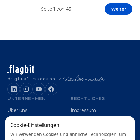
Prototypen entwickeln und interne Skepsis
Seite
1
von
43
Weiter
abbauen. Der zentrale Begriff dieses Beitrags ist
„Erfolgskriterien für AI-Projekte“. In [&hellip;]
t
ailor-made
digital success //
UNTERNEHMEN
RECHTLICHES
Über uns
Impressum
Karriere
Datenschutz
Cookie-Einstellungen
Blog
Grounding
Wir verwenden Cookies und ähnliche Technologien, um