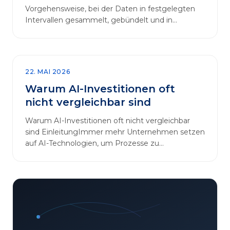
Vorgehensweise, bei der Daten in festgelegten
Intervallen gesammelt, gebündelt und in
regelmäßigen Abläufen verarbeitet werden.…
22. MAI 2026
Warum AI-Investitionen oft
nicht vergleichbar sind
Warum AI-Investitionen oft nicht vergleichbar
sind EinleitungImmer mehr Unternehmen setzen
auf AI-Technologien, um Prozesse zu
automatisieren, Entscheidungen zu optimieren
und sich einen Wettbewerbsvorteil zu
verschaffen. In diesem Artikel betrachten wir die
zentralen Aspekte von „AI-Investitionen“ und
klären, warum der direkte Vergleich solcher
Projekte oft irreführend ist. Außerdem zeigen wir,
wie Unternehmen ihre Bewertungskriterien