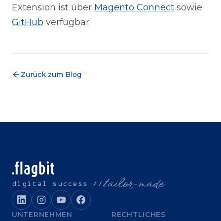
Extension ist über
Magento Connect
sowie
GitHub
verfügbar.
Zurück zum Blog
t
ailor-made
digital success //
UNTERNEHMEN
RECHTLICHES