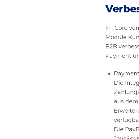
Verbes
Im Core von
Module Kun
B2B verbess
Payment un
Payment
Die Inte
Zahlungs
aus dem C
Erweiter
verfügba
Die PayP
JavaScri