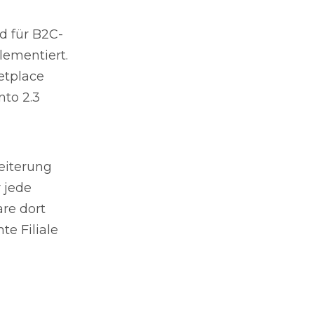
d für B2C-
lementiert.
tplace
to 2.3
weiterung
r jede
are dort
e Filiale