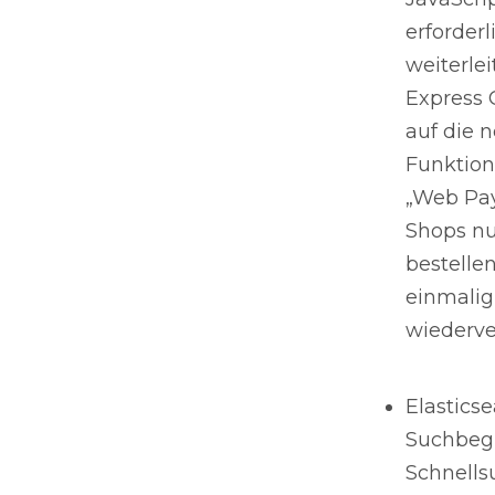
erforder
weiterle
Express 
auf die 
Funktion
„Web Pay
Shops nu
bestelle
einmalig
wiederve
Elastics
Suchbegr
Schnells