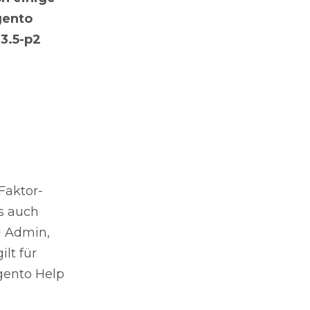
gento
.3.5-p2
Faktor-
ls auch
d Admin,
lt für
gento Help