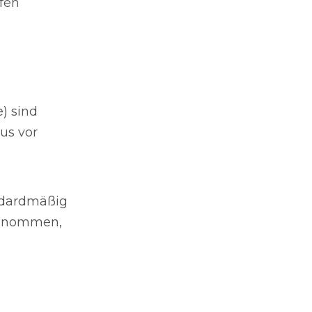
fen
) sind
us vor
andardmäßig
 genommen,