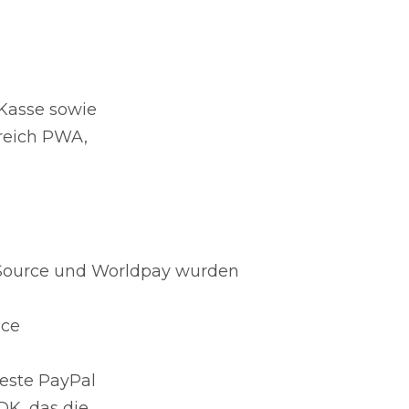
Kasse sowie
reich PWA,
rSource und Worldpay wurden
ace
ueste PayPal
DK, das die