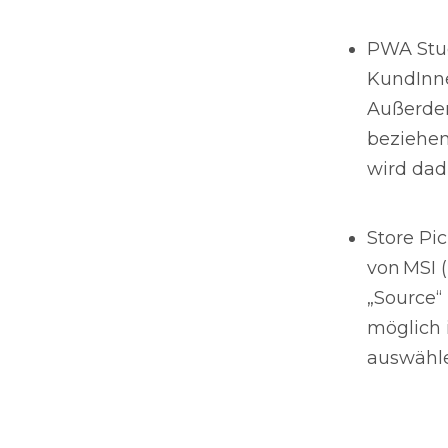
PWA Stud
KundInne
Außerde
beziehen
wird dad
Store Pic
von MSI (
„Source“
möglich 
auswähl