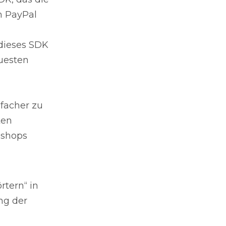
n PayPal
dieses SDK
euesten
facher zu
ten
bshops
rtern“ in
ng der