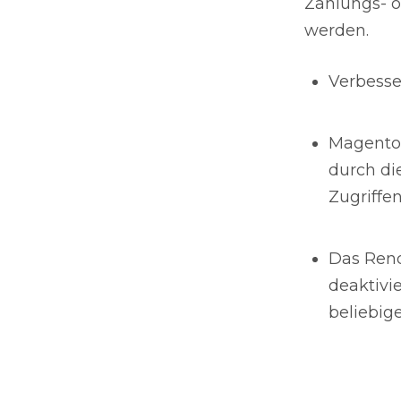
Zahlungs- 
werden.
Verbesse
Magento-
durch di
Zugriffe
Das Rend
deaktivi
beliebig