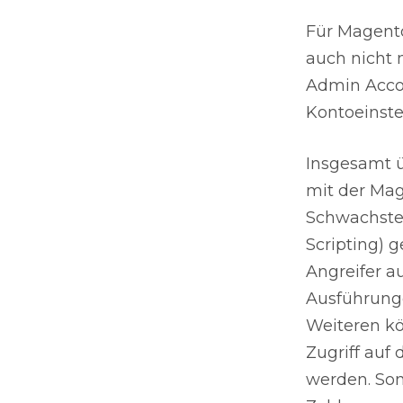
Für Magento
auch nicht 
Admin Accou
Kontoeinste
Insgesamt ü
mit der Mag
Schwachstel
Scripting) 
Angreifer 
Ausführunge
Weiteren kö
Zugriff auf
werden. Som