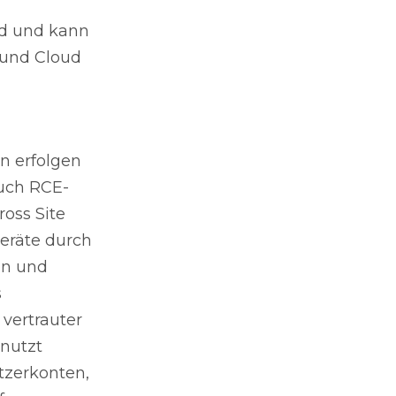
nd und kann
 und Cloud
n erfolgen
uch RCE-
oss Site
geräte durch
en und
s
vertrauter
enutzt
tzerkonten,