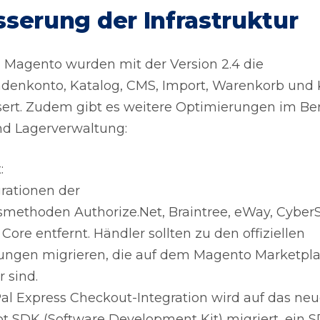
serung der Infrastruktur
 Magento wurden mit der Version 2.4 die
denkonto, Katalog, CMS, Import, Warenkorb und 
ert. Zudem gibt es weitere Optimierungen im Be
d Lagerverwaltung:
:
grationen der
methoden Authorize.Net, Braintree, eWay, Cybe
ore entfernt. Händler sollten zu den offiziellen
ungen migrieren, die auf dem Magento Marketpl
r sind.
al Express Checkout-Integration wird auf das ne
pt SDK (Software Development Kit) migriert, ein S