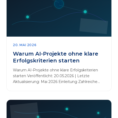
20. MAI 2026
Warum AI-Projekte ohne klare
Erfolgskriterien starten
Warum AI-Projekte ohne klare Erfolgskriterien
starten Veröffentlicht: 20.05.2026 | Letzte
Aktualisierung: Mai 2026 Einleitung Zahlreiche
Unternehmen initiieren KI-Projekte, um
Innovationen voranzutreiben, Prozesse zu
automatisieren oder sich Wettbewerbsvorteile zu
verschaffen. Oftmals liegt der Fokus dabei auf
praxisnahem Handeln: Erfahrungen sammeln,
Prototypen entwickeln und interne Skepsis