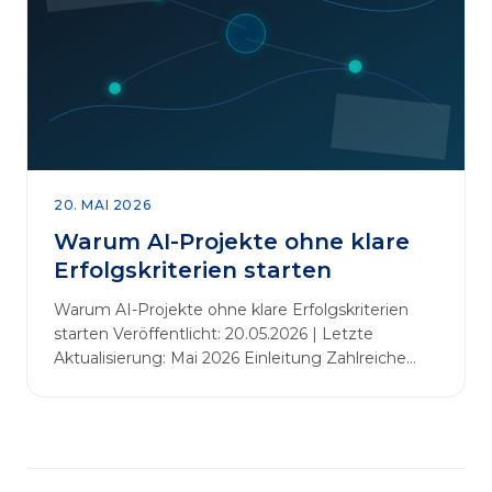
abbauen. Der zentrale Begriff dieses Beitrags ist
„Erfolgskriterien für AI-Projekte“. In [&hellip;]
20. MAI 2026
Warum AI-Projekte ohne klare
Erfolgskriterien starten
Warum AI-Projekte ohne klare Erfolgskriterien
starten Veröffentlicht: 20.05.2026 | Letzte
Aktualisierung: Mai 2026 Einleitung Zahlreiche
Unternehmen initiieren KI-Projekte, um
Innovationen voranzutreiben, Prozesse zu
automatisieren oder sich Wettbewerbsvorteile zu
verschaffen. Oftmals liegt der Fokus dabei auf
praxisnahem Handeln: Erfahrungen sammeln,