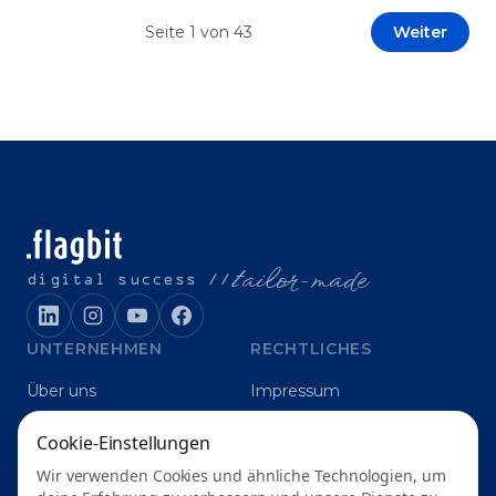
Prototypen entwickeln und interne Skepsis
Seite
1
von
43
Weiter
abbauen. Der zentrale Begriff dieses Beitrags ist
„Erfolgskriterien für AI-Projekte“. In [&hellip;]
t
ailor-made
digital success //
UNTERNEHMEN
RECHTLICHES
Über uns
Impressum
Karriere
Datenschutz
Cookie-Einstellungen
Blog
Grounding
Wir verwenden Cookies und ähnliche Technologien, um