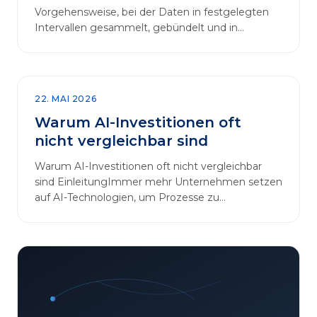
Vorgehensweise, bei der Daten in festgelegten
Intervallen gesammelt, gebündelt und in
regelmäßigen Abläufen verarbeitet werden.…
22. MAI 2026
Warum AI-Investitionen oft
nicht vergleichbar sind
Warum AI-Investitionen oft nicht vergleichbar
sind EinleitungImmer mehr Unternehmen setzen
auf AI-Technologien, um Prozesse zu
automatisieren, Entscheidungen zu optimieren
und sich einen Wettbewerbsvorteil zu
verschaffen. In diesem Artikel betrachten wir die
zentralen Aspekte von „AI-Investitionen“ und
klären, warum der direkte Vergleich solcher
Projekte oft irreführend ist. Außerdem zeigen wir,
wie Unternehmen ihre Bewertungskriterien