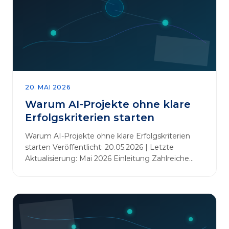
20. MAI 2026
Warum AI-Projekte ohne klare
Erfolgskriterien starten
Warum AI-Projekte ohne klare Erfolgskriterien
starten Veröffentlicht: 20.05.2026 | Letzte
Aktualisierung: Mai 2026 Einleitung Zahlreiche
Unternehmen initiieren KI-Projekte, um
Innovationen voranzutreiben, Prozesse zu
automatisieren oder sich Wettbewerbsvorteile zu
verschaffen. Oftmals liegt der Fokus dabei auf
praxisnahem Handeln: Erfahrungen sammeln,
Prototypen entwickeln und interne Skepsis