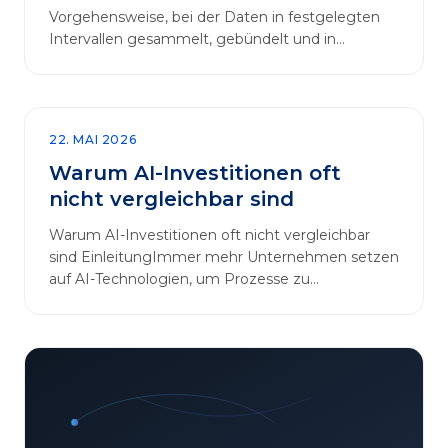
Vorgehensweise, bei der Daten in festgelegten
Intervallen gesammelt, gebündelt und in
regelmäßigen Abläufen verarbeitet werden.…
22. MAI 2026
Warum AI-Investitionen oft
nicht vergleichbar sind
Warum AI-Investitionen oft nicht vergleichbar
sind EinleitungImmer mehr Unternehmen setzen
auf AI-Technologien, um Prozesse zu
automatisieren, Entscheidungen zu optimieren
und sich einen Wettbewerbsvorteil zu
verschaffen. In diesem Artikel betrachten wir die
zentralen Aspekte von „AI-Investitionen“ und
klären, warum der direkte Vergleich solcher
Projekte oft irreführend ist. Außerdem zeigen wir,
wie Unternehmen ihre Bewertungskriterien