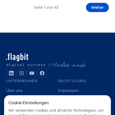
Prototypen entwickeln und interne Skepsis
Seite
1
von
43
Weiter
abbauen. Der zentrale Begriff dieses Beitrags ist
„Erfolgskriterien für AI-Projekte“. In [&hellip;]
t
ailor-made
digital success //
UNTERNEHMEN
RECHTLICHES
Über uns
Impressum
Karriere
Datenschutz
Cookie-Einstellungen
Blog
Grounding
Wir verwenden Cookies und ähnliche Technologien, um