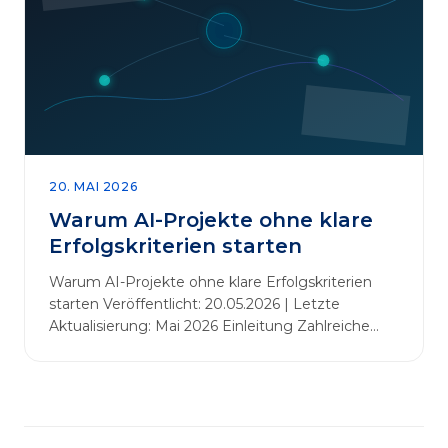
abbauen. Der zentrale Begriff dieses Beitrags ist
„Erfolgskriterien für AI-Projekte“. In [&hellip;]
20. MAI 2026
Warum AI-Projekte ohne klare
Erfolgskriterien starten
Warum AI-Projekte ohne klare Erfolgskriterien
starten Veröffentlicht: 20.05.2026 | Letzte
Aktualisierung: Mai 2026 Einleitung Zahlreiche
Unternehmen initiieren KI-Projekte, um
Innovationen voranzutreiben, Prozesse zu
automatisieren oder sich Wettbewerbsvorteile zu
verschaffen. Oftmals liegt der Fokus dabei auf
praxisnahem Handeln: Erfahrungen sammeln,