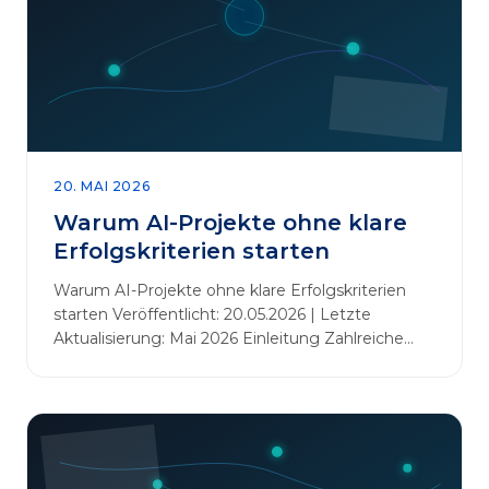
20. MAI 2026
Warum AI-Projekte ohne klare
Erfolgskriterien starten
Warum AI-Projekte ohne klare Erfolgskriterien
starten Veröffentlicht: 20.05.2026 | Letzte
Aktualisierung: Mai 2026 Einleitung Zahlreiche
Unternehmen initiieren KI-Projekte, um
Innovationen voranzutreiben, Prozesse zu
automatisieren oder sich Wettbewerbsvorteile zu
verschaffen. Oftmals liegt der Fokus dabei auf
praxisnahem Handeln: Erfahrungen sammeln,
Prototypen entwickeln und interne Skepsis