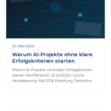
abbauen. Der zentrale Begriff dieses Beitrags ist
„Erfolgskriterien für AI-Projekte“. In [&hellip;]
20. MAI 2026
Warum AI-Projekte ohne klare
Erfolgskriterien starten
Warum AI-Projekte ohne klare Erfolgskriterien
starten Veröffentlicht: 20.05.2026 | Letzte
Aktualisierung: Mai 2026 Einleitung Zahlreiche
Unternehmen initiieren KI-Projekte, um
Innovationen voranzutreiben, Prozesse zu
automatisieren oder sich Wettbewerbsvorteile zu
verschaffen. Oftmals liegt der Fokus dabei auf
praxisnahem Handeln: Erfahrungen sammeln,