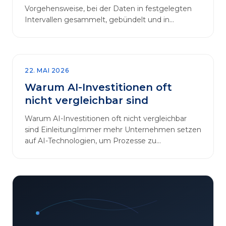
Vorgehensweise, bei der Daten in festgelegten
Intervallen gesammelt, gebündelt und in
regelmäßigen Abläufen verarbeitet werden.…
22. MAI 2026
Warum AI-Investitionen oft
nicht vergleichbar sind
Warum AI-Investitionen oft nicht vergleichbar
sind EinleitungImmer mehr Unternehmen setzen
auf AI-Technologien, um Prozesse zu
automatisieren, Entscheidungen zu optimieren
und sich einen Wettbewerbsvorteil zu
verschaffen. In diesem Artikel betrachten wir die
zentralen Aspekte von „AI-Investitionen“ und
klären, warum der direkte Vergleich solcher
Projekte oft irreführend ist. Außerdem zeigen wir,
wie Unternehmen ihre Bewertungskriterien