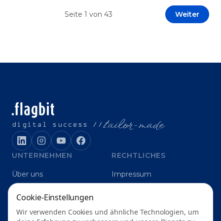
Prototypen entwickeln und interne Skepsis
Seite
1
von
43
Weiter
abbauen. Der zentrale Begriff dieses Beitrags ist
„Erfolgskriterien für AI-Projekte“. In [&hellip;]
t
ailor-made
digital success //
UNTERNEHMEN
RECHTLICHES
Über uns
Impressum
Karriere
Datenschutz
Cookie-Einstellungen
Blog
Grounding
Wir verwenden Cookies und ähnliche Technologien, um