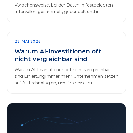
Vorgehensweise, bei der Daten in festgelegten
Intervallen gesammelt, gebündelt und in
regelmäßigen Abläufen verarbeitet werden.…
22. MAI 2026
Warum AI-Investitionen oft
nicht vergleichbar sind
Warum AI-Investitionen oft nicht vergleichbar
sind EinleitungImmer mehr Unternehmen setzen
auf AI-Technologien, um Prozesse zu
automatisieren, Entscheidungen zu optimieren
und sich einen Wettbewerbsvorteil zu
verschaffen. In diesem Artikel betrachten wir die
zentralen Aspekte von „AI-Investitionen“ und
klären, warum der direkte Vergleich solcher
Projekte oft irreführend ist. Außerdem zeigen wir,
wie Unternehmen ihre Bewertungskriterien