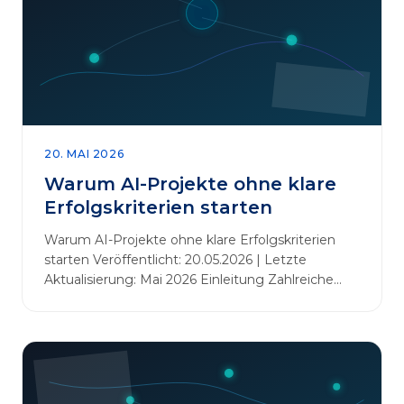
20. MAI 2026
Warum AI-Projekte ohne klare
Erfolgskriterien starten
Warum AI-Projekte ohne klare Erfolgskriterien
starten Veröffentlicht: 20.05.2026 | Letzte
Aktualisierung: Mai 2026 Einleitung Zahlreiche
Unternehmen initiieren KI-Projekte, um
Innovationen voranzutreiben, Prozesse zu
automatisieren oder sich Wettbewerbsvorteile zu
verschaffen. Oftmals liegt der Fokus dabei auf
praxisnahem Handeln: Erfahrungen sammeln,
Prototypen entwickeln und interne Skepsis