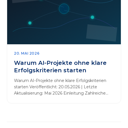
abbauen. Der zentrale Begriff dieses Beitrags ist
„Erfolgskriterien für AI-Projekte“. In [&hellip;]
20. MAI 2026
Warum AI-Projekte ohne klare
Erfolgskriterien starten
Warum AI-Projekte ohne klare Erfolgskriterien
starten Veröffentlicht: 20.05.2026 | Letzte
Aktualisierung: Mai 2026 Einleitung Zahlreiche
Unternehmen initiieren KI-Projekte, um
Innovationen voranzutreiben, Prozesse zu
automatisieren oder sich Wettbewerbsvorteile zu
verschaffen. Oftmals liegt der Fokus dabei auf
praxisnahem Handeln: Erfahrungen sammeln,