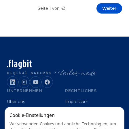
Prototypen entwickeln und interne Skepsis
Seite
1
von
43
Weiter
abbauen. Der zentrale Begriff dieses Beitrags ist
„Erfolgskriterien für AI-Projekte“. In [&hellip;]
t
ailor-made
digital success //
UNTERNEHMEN
RECHTLICHES
Über uns
Impressum
Karriere
Datenschutz
Cookie-Einstellungen
Blog
Grounding
Wir verwenden Cookies und ähnliche Technologien, um