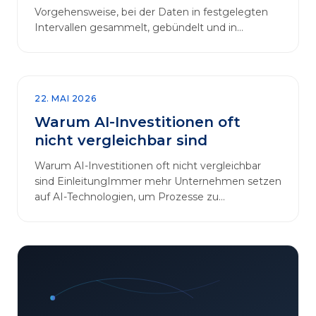
Vorgehensweise, bei der Daten in festgelegten
Intervallen gesammelt, gebündelt und in
regelmäßigen Abläufen verarbeitet werden.…
22. MAI 2026
Warum AI-Investitionen oft
nicht vergleichbar sind
Warum AI-Investitionen oft nicht vergleichbar
sind EinleitungImmer mehr Unternehmen setzen
auf AI-Technologien, um Prozesse zu
automatisieren, Entscheidungen zu optimieren
und sich einen Wettbewerbsvorteil zu
verschaffen. In diesem Artikel betrachten wir die
zentralen Aspekte von „AI-Investitionen“ und
klären, warum der direkte Vergleich solcher
Projekte oft irreführend ist. Außerdem zeigen wir,
wie Unternehmen ihre Bewertungskriterien