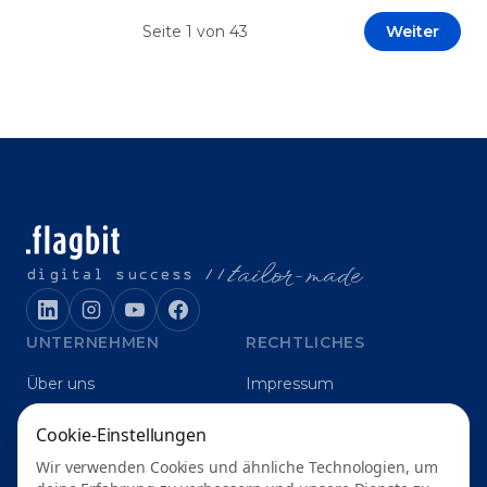
Prototypen entwickeln und interne Skepsis
Seite
1
von
43
Weiter
abbauen. Der zentrale Begriff dieses Beitrags ist
„Erfolgskriterien für AI-Projekte“. In [&hellip;]
t
ailor-made
digital success //
UNTERNEHMEN
RECHTLICHES
Über uns
Impressum
Karriere
Datenschutz
Cookie-Einstellungen
Blog
Grounding
Wir verwenden Cookies und ähnliche Technologien, um