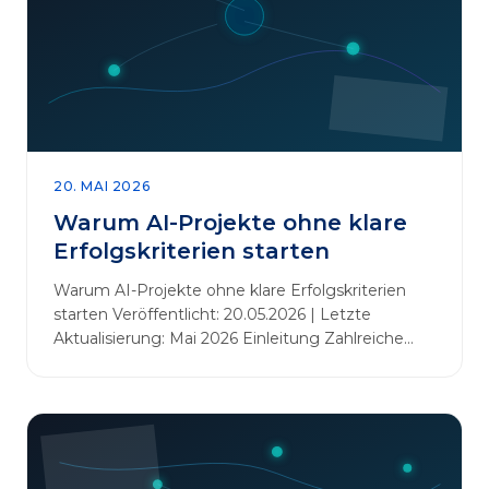
20. MAI 2026
Warum AI-Projekte ohne klare
Erfolgskriterien starten
Warum AI-Projekte ohne klare Erfolgskriterien
starten Veröffentlicht: 20.05.2026 | Letzte
Aktualisierung: Mai 2026 Einleitung Zahlreiche
Unternehmen initiieren KI-Projekte, um
Innovationen voranzutreiben, Prozesse zu
automatisieren oder sich Wettbewerbsvorteile zu
verschaffen. Oftmals liegt der Fokus dabei auf
praxisnahem Handeln: Erfahrungen sammeln,
Prototypen entwickeln und interne Skepsis