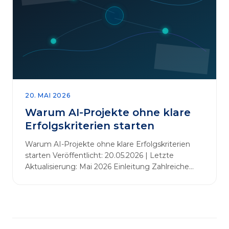
abbauen. Der zentrale Begriff dieses Beitrags ist
„Erfolgskriterien für AI-Projekte“. In [&hellip;]
20. MAI 2026
Warum AI-Projekte ohne klare
Erfolgskriterien starten
Warum AI-Projekte ohne klare Erfolgskriterien
starten Veröffentlicht: 20.05.2026 | Letzte
Aktualisierung: Mai 2026 Einleitung Zahlreiche
Unternehmen initiieren KI-Projekte, um
Innovationen voranzutreiben, Prozesse zu
automatisieren oder sich Wettbewerbsvorteile zu
verschaffen. Oftmals liegt der Fokus dabei auf
praxisnahem Handeln: Erfahrungen sammeln,