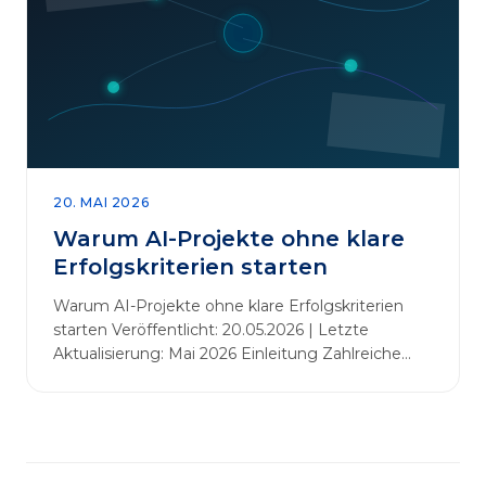
abbauen. Der zentrale Begriff dieses Beitrags ist
„Erfolgskriterien für AI-Projekte“. In [&hellip;]
20. MAI 2026
Warum AI-Projekte ohne klare
Erfolgskriterien starten
Warum AI-Projekte ohne klare Erfolgskriterien
starten Veröffentlicht: 20.05.2026 | Letzte
Aktualisierung: Mai 2026 Einleitung Zahlreiche
Unternehmen initiieren KI-Projekte, um
Innovationen voranzutreiben, Prozesse zu
automatisieren oder sich Wettbewerbsvorteile zu
verschaffen. Oftmals liegt der Fokus dabei auf
praxisnahem Handeln: Erfahrungen sammeln,