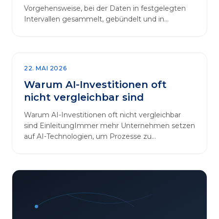
Vorgehensweise, bei der Daten in festgelegten
Intervallen gesammelt, gebündelt und in
regelmäßigen Abläufen verarbeitet werden.…
22. MAI 2026
Warum AI-Investitionen oft
nicht vergleichbar sind
Warum AI-Investitionen oft nicht vergleichbar
sind EinleitungImmer mehr Unternehmen setzen
auf AI-Technologien, um Prozesse zu
automatisieren, Entscheidungen zu optimieren
und sich einen Wettbewerbsvorteil zu
verschaffen. In diesem Artikel betrachten wir die
zentralen Aspekte von „AI-Investitionen“ und
klären, warum der direkte Vergleich solcher
Projekte oft irreführend ist. Außerdem zeigen wir,
wie Unternehmen ihre Bewertungskriterien