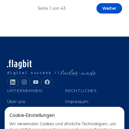
Prototypen entwickeln und interne Skepsis
Seite
1
von
43
Weiter
abbauen. Der zentrale Begriff dieses Beitrags ist
„Erfolgskriterien für AI-Projekte“. In [&hellip;]
t
ailor-made
digital success //
UNTERNEHMEN
RECHTLICHES
Über uns
Impressum
Karriere
Datenschutz
Cookie-Einstellungen
Blog
Grounding
Wir verwenden Cookies und ähnliche Technologien, um