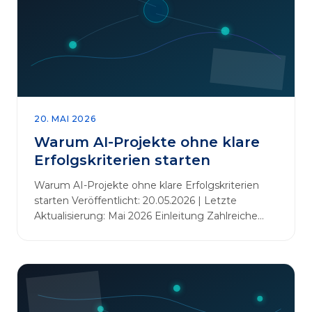
20. MAI 2026
Warum AI-Projekte ohne klare
Erfolgskriterien starten
Warum AI-Projekte ohne klare Erfolgskriterien
starten Veröffentlicht: 20.05.2026 | Letzte
Aktualisierung: Mai 2026 Einleitung Zahlreiche
Unternehmen initiieren KI-Projekte, um
Innovationen voranzutreiben, Prozesse zu
automatisieren oder sich Wettbewerbsvorteile zu
verschaffen. Oftmals liegt der Fokus dabei auf
praxisnahem Handeln: Erfahrungen sammeln,
Prototypen entwickeln und interne Skepsis